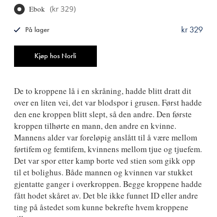
Ebok
(
kr 329
)
kr 329
På lager
ISBN
9788249528103
Antall
Kjøp hos Norli
De to kroppene lå i en skråning, hadde blitt dratt dit
over en liten vei, det var blodspor i grusen. Først hadde
den ene kroppen blitt slept, så den andre. Den første
kroppen tilhørte en mann, den andre en kvinne.
Mannens alder var foreløpig anslått til å være mellom
førtifem og femtifem, kvinnens mellom tjue og tjuefem.
Det var spor etter kamp borte ved stien som gikk opp
til et bolighus. Både mannen og kvinnen var stukket
gjentatte ganger i overkroppen. Begge kroppene hadde
fått hodet skåret av. Det ble ikke funnet ID eller andre
ting på åstedet som kunne bekrefte hvem kroppene