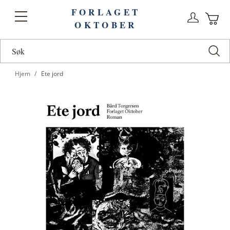
FORLAGET
Logg
Toggle
OKTOBER
n
Ha
Nav
Hjem
Ete jord