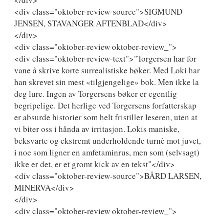
<div class="oktober-review-source">SIGMUND
JENSEN, STAVANGER AFTENBLAD</div>
</div>
<div class="oktober-review oktober-review_">
<div class="oktober-review-text">"Torgersen har for
vane å skrive korte surrealistiske bøker. Med Loki har
han skrevet sin mest «tilgjengelige» bok. Men ikke la
deg lure. Ingen av Torgersens bøker er egentlig
begripelige. Det herlige ved Torgersens forfatterskap
er absurde historier som helt fristiller leseren, uten at
vi biter oss i hånda av irritasjon. Lokis maniske,
beksvarte og ekstremt underholdende turnè mot juvet,
i noe som ligner en amfetaminrus, men som (selvsagt)
ikke er det, er et gromt kick av en tekst"</div>
<div class="oktober-review-source">BÅRD LARSEN,
MINERVA</div>
</div>
<div class="oktober-review oktober-review_">