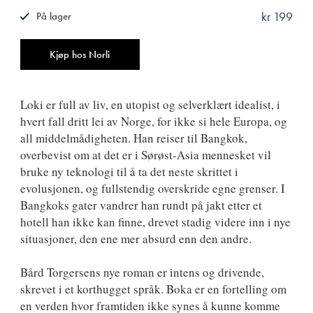
kr 199
På lager
ISBN
9788249517374
Antall
Kjøp hos Norli
Loki er full av liv, en utopist og selverklært idealist, i
hvert fall dritt lei av Norge, for ikke si hele Europa, og
all middelmådigheten. Han reiser til Bangkok,
overbevist om at det er i Sørøst-Asia mennesket vil
bruke ny teknologi til å ta det neste skrittet i
evolusjonen, og fullstendig overskride egne grenser. I
Bangkoks gater vandrer han rundt på jakt etter et
hotell han ikke kan finne, drevet stadig videre inn i nye
situasjoner, den ene mer absurd enn den andre.
Bård Torgersens nye roman er intens og drivende,
skrevet i et korthugget språk. Boka er en fortelling om
en verden hvor framtiden ikke synes å kunne komme