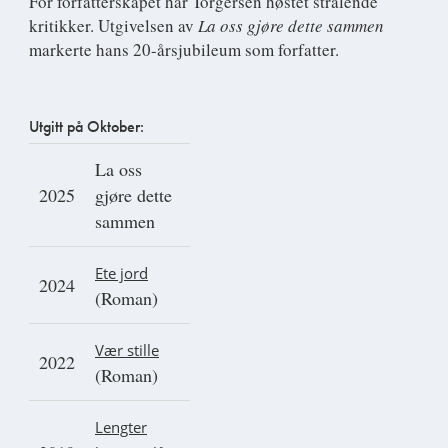
For forfatterskapet har Torgersen høstet strålende
kritikker. Utgivelsen av
L
a oss gjøre dette sammen
markerte hans 20-årsjubileum som forfatter.
Utgitt på Oktober:
La oss
2025
gjøre dette
sammen
Ete jord
2024
(Roman)
Vær stille
2022
(Roman)
Lengter