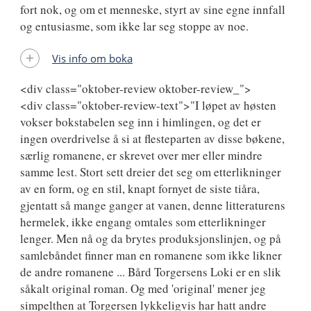
fort nok, og om et menneske, styrt av sine egne innfall
og entusiasme, som ikke lar seg stoppe av noe.
Vis info om boka
<div class="oktober-review oktober-review_">
<div class="oktober-review-text">"I løpet av høsten
vokser bokstabelen seg inn i himlingen, og det er
ingen overdrivelse å si at flesteparten av disse bøkene,
særlig romanene, er skrevet over mer eller mindre
samme lest. Stort sett dreier det seg om etterlikninger
av en form, og en stil, knapt fornyet de siste tiåra,
gjentatt så mange ganger at vanen, denne litteraturens
hermelek, ikke engang omtales som etterlikninger
lenger. Men nå og da brytes produksjonslinjen, og på
samlebåndet finner man en romanene som ikke likner
de andre romanene ... Bård Torgersens Loki er en slik
såkalt original roman. Og med 'original' mener jeg
simpelthen at Torgersen lykkeligvis har hatt andre