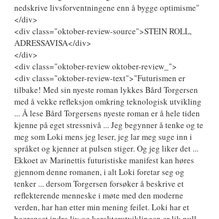
nedskrive livsforventningene enn å bygge optimisme"
</div>
<div class="oktober-review-source">STEIN ROLL,
ADRESSAVISA</div>
</div>
<div class="oktober-review oktober-review_">
<div class="oktober-review-text">"Futurismen er
tilbake! Med sin nyeste roman lykkes Bård Torgersen
med å vekke refleksjon omkring teknologisk utvikling
... Å lese Bård Torgersens nyeste roman er å hele tiden
kjenne på eget stressnivå ... Jeg begynner å tenke og te
meg som Loki mens jeg leser, jeg lar meg suge inn i
språket og kjenner at pulsen stiger. Og jeg liker det ...
Ekkoet av Marinettis futuristiske manifest kan høres
gjennom denne romanen, i alt Loki foretar seg og
tenker ... dersom Torgersen forsøker å beskrive et
reflekterende menneske i møte med den moderne
verden, har han etter min mening feilet. Loki har et
begrenset indre liv og karakterutviklingen er lik null.