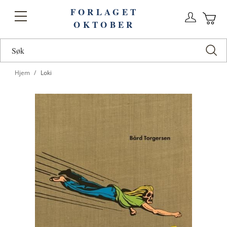
FORLAGET
Logg
Toggle
OKTOBER
n
Ha
Nav
Hjem
Loki