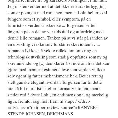
Jeg mistenker derimot at det ikke er karakterbygging
som er poenget med romanen, men at Loki heller skal
fungere som et symbol, eller symptom, på en
futuristisk verdensanskuelse ... Torgersen setter
fingeren på en del av vår tids ånd og utfordring med
denne lille romanen. Tanken på at vi står på randen av
en utvikling vi ikke selv forstår rekkevidden av ...
romanen lykkes i å vekke refleksjon omkring en
teknologisk utvikling som stadig oppfattes som ny og
skremmende, og [..] den klarer å si noe om hva det kan
gjøre med menneskesinnet å leve i en verden vi ikke
selv egentlig fatter mekanismene bak. Det er rett og
slett ganske elegant hvordan Torgersen får til dette
uten å bli moralistisk eller normativ i tonen, men i
stedet ved å dytte Loki, en endimensjonal og merkelig
figur, fremfor seg, helt frem til stupet"</div>
<div class="oktober-review-source">RANVEIG
STENDE JOHNSEN, DEICHMANS