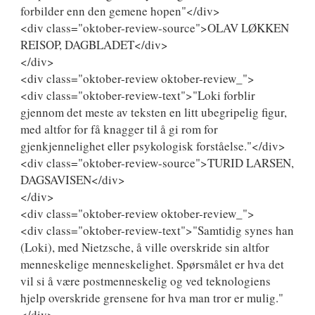
forbilder enn den gemene hopen"</div>
<div class="oktober-review-source">OLAV LØKKEN
REISOP, DAGBLADET</div>
</div>
<div class="oktober-review oktober-review_">
<div class="oktober-review-text">"Loki forblir
gjennom det meste av teksten en litt ubegripelig figur,
med altfor for få knagger til å gi rom for
gjenkjennelighet eller psykologisk forståelse."</div>
<div class="oktober-review-source">TURID LARSEN,
DAGSAVISEN</div>
</div>
<div class="oktober-review oktober-review_">
<div class="oktober-review-text">"Samtidig synes han
(Loki), med Nietzsche, å ville overskride sin altfor
menneskelige menneskelighet. Spørsmålet er hva det
vil si å være postmenneskelig og ved teknologiens
hjelp overskride grensene for hva man tror er mulig."
</div>