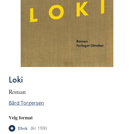
Loki
roman
Bård Torgersen
Velg format
Ebok
(
kr 199
)