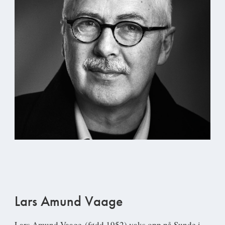
Lars Amund Vaage
Lars Amund Vaage
(fødd 1952) vaks opp på Sunde i