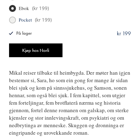
Ebok
(
kr 199
)
Pocket
(
kr 199
)
kr 199
På lager
ISBN
9788249509102
Antall
Kjøp hos Norli
Mikal reiser tilbake til heimbygda. Der møter han igjen
bestemor si, Sara, ho som ein gong for mange år sidan
blei sjuk og kom på sinnssjukehus, og Samson, sonen
hennar, som også blei sjuk. I fem kapittel, som utgjer
fem forteljingar, fem brotflaterå nærma seg historia
gjennom, fortel denne romanen om galskap, om sterke
kjensler og stor innlevingskraft, om psykiatri og om
nedbrytinga av menneske. Skuggen og dronninga er
eingripande og urovekkande roman.