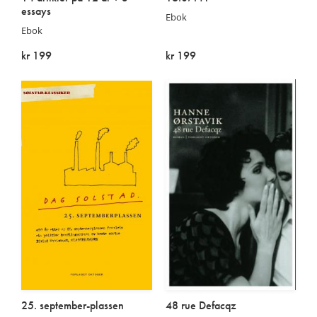
essays
Ebok
Ebok
kr 199
kr 199
På lager
På lager
25. september-plassen
48 rue Defacqz