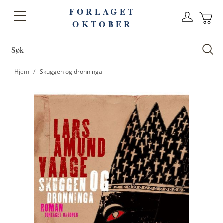
FORLAGET
Logg
Toggle
OKTOBER
n
Ha
Nav
Hjem
Skuggen og dronninga