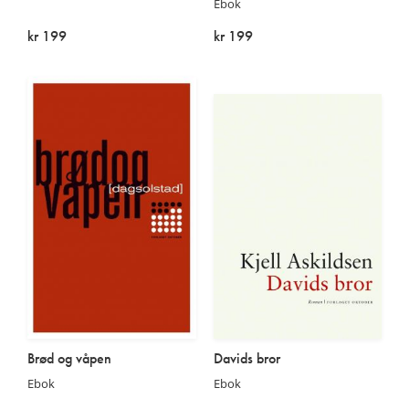
Ebok
kr 199
kr 199
På lager
På lager
Brød og våpen
Davids bror
Ebok
Ebok