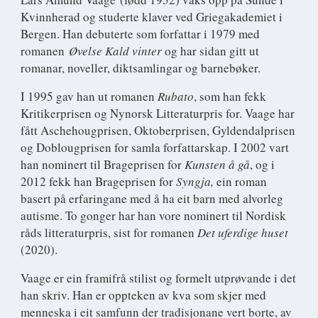
Kvinnherad og studerte klaver ved Griegakademiet i
Bergen. Han debuterte som forfattar i 1979 med
romanen
Øvelse Kald vinter
og har sidan gitt ut
romanar, noveller, diktsamlingar og barnebøker.
I 1995 gav han ut romanen
Rubato
, som han fekk
Kritikerprisen og Nynorsk Litteraturpris for. Vaage har
fått Aschehougprisen, Oktoberprisen, Gyldendalprisen
og Doblougprisen for samla forfattarskap. I 2002 vart
han nominert til Brageprisen for
Kunsten å gå
, og i
2012 fekk han Brageprisen for
Syngja,
ein roman
basert på erfaringane med å ha eit barn med alvorleg
autisme. To gonger har han vore nominert til Nordisk
råds litteraturpris, sist for romanen
Det uferdige huset
(2020).
Vaage er ein framifrå stilist og formelt utprøvande i det
han skriv. Han er oppteken av kva som skjer med
menneska i eit samfunn der tradisjonane vert borte, av