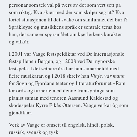
personar som tek val på tvers av det som vert sett på
som riktig. Kva skjer med dei som skiljer seg ut? Kva
fortel situasjonen til dei svake om samfunnet dei bur i?
Språkløyse og musikkens språk er sentrale tema hos
han, det same er spørsmålet om kjærleikens karakter
og vilkår.
I 2001 var Vaage festspeldiktar ved De internasjonale
festspillene i Bergen, og i 2008 ved Dei nynorske
festspela. I dei seinare åra har han samarbeidd med
fleire musikarar, og i 2018 skreiv han
Vinje, vår mann
for Sogn og Fjordane teater og litteraturforumet «Rom
for ord» og turnerte med denne framsyninga som
pianist saman med tenoren Aasmund Kaldestad og
skodespelar Kyrre Eikås Ottersen. Vaage verkar òg som
gjendiktar.
Verk av Vaage er omsett til engelsk, hindi, polsk,
russisk, svensk og tysk.