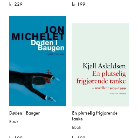
kr 229
kr 199
På lager
På lager
Døden i Baugen
En plutselig frigjørende
tanke
Ebok
Ebok