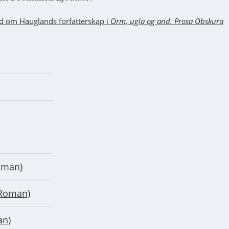
rd om Hauglands forfatterskap i
Orm, ugla og and. Prosa Obskura
oman)
Roman)
an)