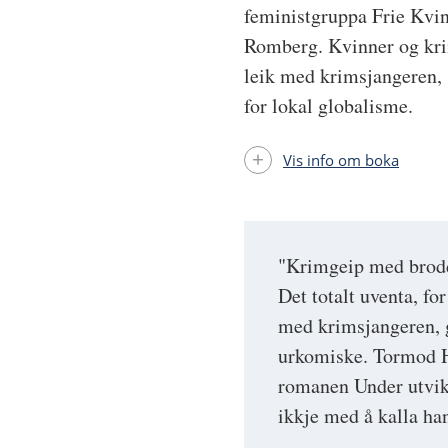
feministgruppa Frie Kvinn
Romberg. Kvinner og krim
leik med krimsjangeren
for lokal globalisme.
Vis info om boka
"Krimgeip med brodd 
Det totalt uventa, fo
med krimsjangeren, g
urkomiske. Tormod H
romanen Under utvikla
ikkje med å kalla han