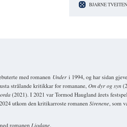
BJARNE TVEITE
debuterte med romanen
Under
i 1994, og har sidan gjeve
usta strålande kritikkar for romanane,
Om dyr og syn
(2
jorda
(2021). I 2021 var Tormod Haugland årets festspe
 I 2024 utkom den kritikarroste romanen
Sirenene
, som v
l med romanen
Ljodane
.