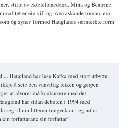
er, stifta av ektefellanedeira, Mina og Beatrine.
inalitet er ein vill og overraskande roman, ein
, som òg syner Tormod Hauglands særmerkte form
... Haugland har lese Kafka med stort utbytte.
r ikkje å seie den vanvittig leiken og geipen
jer at alvoret må konkurrere med det
augland har sidan debuten i 1994 med
 seg til ein litterær tungvektar - eg nøler
 ein forfattarane sin forfattar"