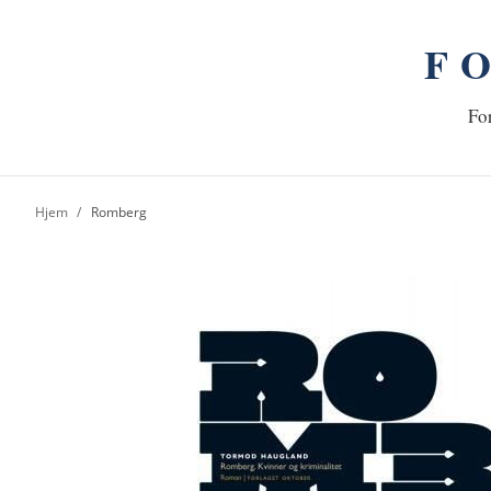
F
n
Hj
For
Hjem
Romberg