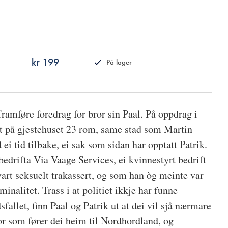
kr 199
På lager
ISBN
9788249509072
framføre foredrag for bror sin Paal. På oppdrag i
rt på gjestehuset 23 rom, same stad som Martin
i tid tilbake, ei sak som sidan har opptatt Patrik.
edrifta Via Vaage Services, ei kvinnestyrt bedrift
rt seksuelt trakassert, og som han òg meinte var
inalitet. Trass i at politiet ikkje har funne
allet, finn Paal og Patrik ut at dei vil sjå nærmare
por som fører dei heim til Nordhordland, og