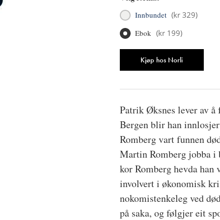
Innbundet
(
kr 329
)
Ebok
(
kr 199
)
Antall
Kjøp hos Norli
Patrik Øksnes lever av å 
Bergen blir han innlosje
Romberg vart funnen død e
Martin Romberg jobba i b
kor Romberg hevda han va
involvert i økonomisk krim
nokomistenkeleg ved dødsf
på saka, og følgjer eit s