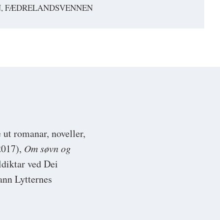
N, FÆDRELANDSVENNEN
 ut romanar, noveller,
017),
Om søvn og
ldiktar ved Dei
ann Lytternes