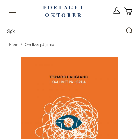
FORLAGET
Logg
Toggle
OKTOBER
n
Ha
Nav
Hjem
Om livet på jorda