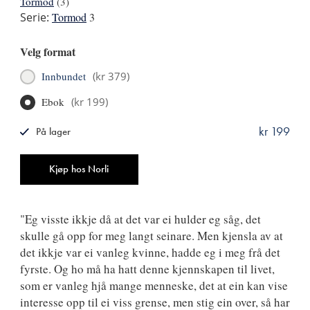
Tormod
(3)
Serie:
Tormod
3
Velg format
Innbundet
(
kr 379
)
Ebok
(
kr 199
)
kr 199
På lager
ISBN
9788249523559
Antall
Kjøp hos Norli
"Eg visste ikkje då at det var ei hulder eg såg, det
skulle gå opp for meg langt seinare. Men kjensla av at
det ikkje var ei vanleg kvinne, hadde eg i meg frå det
fyrste. Og ho må ha hatt denne kjennskapen til livet,
som er vanleg hjå mange menneske, det at ein kan vise
interesse opp til ei viss grense, men stig ein over, så har