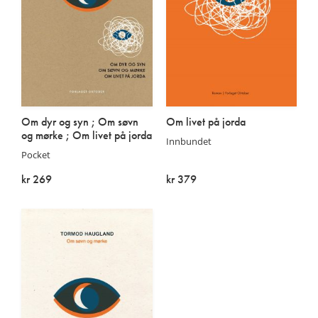
Om dyr og syn ; Om søvn
Om livet på jorda
og mørke ; Om livet på jorda
Innbundet
Pocket
kr 269
kr 379
På lager
På lager