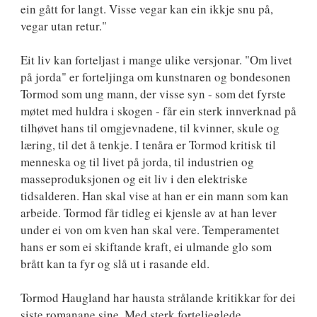
ein gått for langt. Visse vegar kan ein ikkje snu på,
vegar utan retur."
Eit liv kan forteljast i mange ulike versjonar. "Om livet
på jorda" er forteljinga om kunstnaren og bondesonen
Tormod som ung mann, der visse syn - som det fyrste
møtet med huldra i skogen - får ein sterk innverknad på
tilhøvet hans til omgjevnadene, til kvinner, skule og
læring, til det å tenkje. I tenåra er Tormod kritisk til
menneska og til livet på jorda, til industrien og
masseproduksjonen og eit liv i den elektriske
tidsalderen. Han skal vise at han er ein mann som kan
arbeide. Tormod får tidleg ei kjensle av at han lever
under ei von om kven han skal vere. Temperamentet
hans er som ei skiftande kraft, ei ulmande glo som
brått kan ta fyr og slå ut i rasande eld.
Tormod Haugland har hausta strålande kritikkar for dei
siste romanane sine. Med sterk forteljeglede,