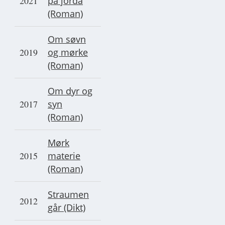
2021
på jorda
(Roman)
Om søvn
2019
og mørke
(Roman)
Om dyr og
2017
syn
(Roman)
Mørk
2015
materie
(Roman)
Straumen
2012
går (Dikt)