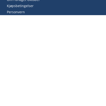
Kjøpsbetingelser
Personvern
Informasjonskapsler
Arrangementer
Send til Kindle
Følg oss
Kontakt oss
Kontakt
Ansatte