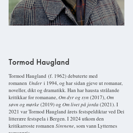
Tormod Haugland
Tormod Haugland
(f. 1962) debuterte med
romanen
Under
i 1994, og har sidan gjeve ut romanar,
noveller, dikt og dramatikk. Han har hausta strålande
kritikkar for romanane,
Om dyr og syn
(2017),
Om
søvn og mørke
(2019) og
Om livet på jorda
(2021). I
2021 var Tormod Haugland årets festspeldiktar ved Dei
litterære festspela i Bergen. I 2024 utkom den
kritikarroste romanen
Sirenene
, som vann Lytternes
romanpris.