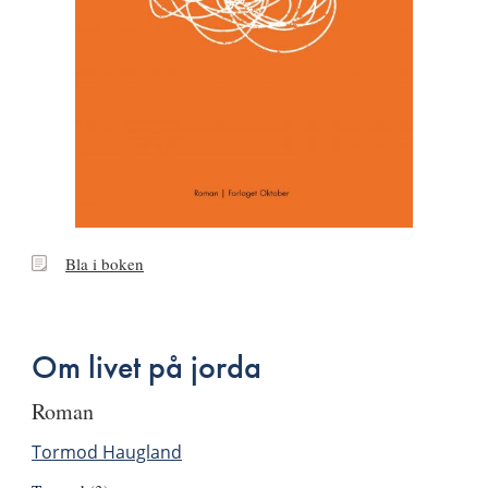
Bla
Bla i boken
i
boken
Om livet på jorda
roman
Tormod Haugland