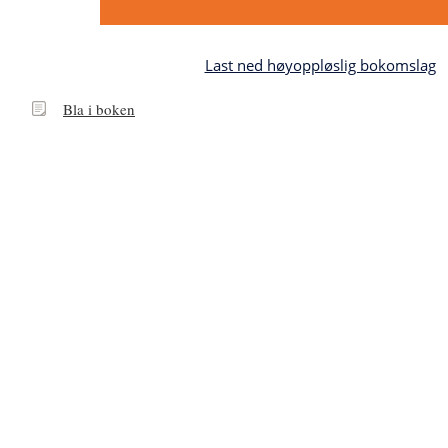
Last ned høyoppløslig bokomslag
Bla
Bla i boken
i
boken