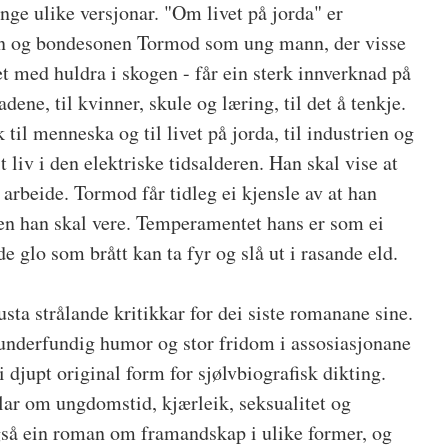
ange ulike versjonar. "Om livet på jorda" er
en og bondesonen Tormod som ung mann, der visse
t med huldra i skogen - får ein sterk innverknad på
dene, til kvinner, skule og læring, til det å tenkje.
 til menneska og til livet på jorda, til industrien og
liv i den elektriske tidsalderen. Han skal vise at
arbeide. Tormod får tidleg ei kjensle av at han
en han skal vere. Temperamentet hans er som ei
e glo som brått kan ta fyr og slå ut i rasande eld.
ta strålande kritikkar for dei siste romanane sine.
 underfundig humor og stor fridom i assosiasjonane
 djupt original form for sjølvbiografisk dikting.
lar om ungdomstid, kjærleik, seksualitet og
gså ein roman om framandskap i ulike former, og