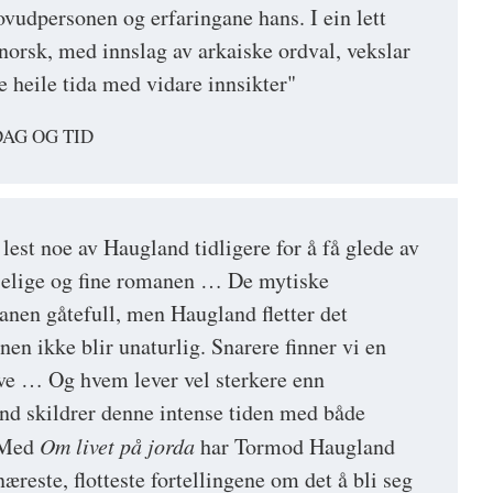
ovudpersonen og erfaringane hans. I ein lett
norsk, med innslag av arkaiske ordval, vekslar
e heile tida med vidare innsikter"
DAG OG TID
 lest noe av Haugland tidligere for å få glede av
elige og fine romanen … De mytiske
nen gåtefull, men Haugland fletter det
en ikke blir unaturlig. Snarere finner vi en
eve … Og hvem lever vel sterkere enn
 skildrer denne intense tiden med både
 Med
Om livet på jorda
har Tormod Haugland
næreste, flotteste fortellingene om det å bli seg