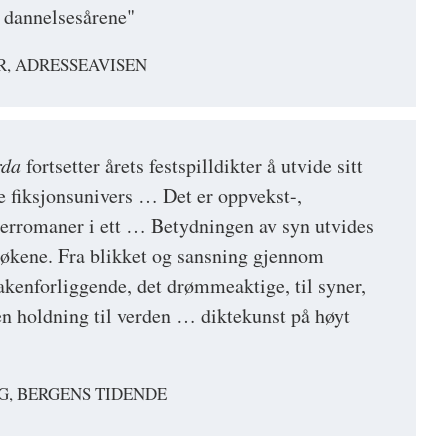
 dannelsesårene"
R, ADRESSEAVISEN
rda
fortsetter årets festspilldikter å utvide sitt
ke fiksjonsunivers … Det er oppvekst-,
erromaner i ett … Betydningen av syn utvides
bøkene. Fra blikket og sansning gjennom
bakenforliggende, det drømmeaktige, til syner,
 en holdning til verden … diktekunst på høyt
G, BERGENS TIDENDE