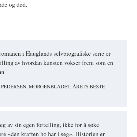
nde og død.
 romanen i Hauglands selvbiografiske serie er
tilling av hvordan kunsten vokser frem som en
nn"
 PEDERSEN, MORGENBLADET, ÅRETS BESTE
g av sin egen fortelling, ikke for å søke
re «den kraften ho har i seg». Historien er