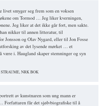
e livet smyger seg frem som en voksen
 bøkene om Tormod … Jeg liker kverningen,
nene. Jeg liker at det ikke går fort, men sakte.
han nikker til annen litteratur, til
r Jonsson og Olav Nygard, eller til Jon Fosse
utforsking av det lysende mørket … et
 å være i. Haugland skaper stemninger og syn
 STRAUME, NRK BOK
ortrett av kunstnaren som ung mann er
… Forfattaren får det sjølvbiografiske til å