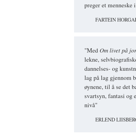
preger et menneske i
FARTEIN HORGA
"Med
Om livet på jo
lekne, selvbiografis
dannelses- og kunstn
lag på lag gjennom 
øynene, til å se det 
svartsyn, fantasi og
nivå"
ERLEND LIISBER