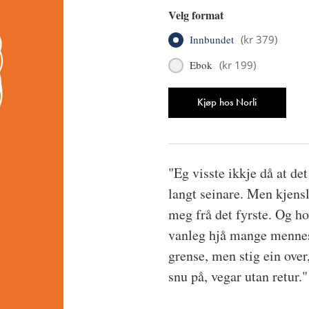
Velg format
Innbundet
(
kr 379
)
Ebok
(
kr 199
)
Antall
Kjøp hos Norli
"Eg visste ikkje då at de
langt seinare. Men kjensl
meg frå det fyrste. Og ho
vanleg hjå mange menneske
grense, men stig ein over,
snu på, vegar utan retur."