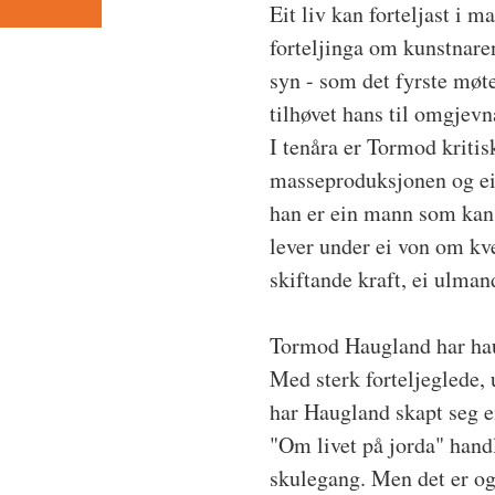
Eit liv kan forteljast i m
forteljinga om kunstnar
syn - som det fyrste møte
tilhøvet hans til omgjevna
I tenåra er Tormod kritisk
masseproduksjonen og eit 
han er ein mann som kan 
lever under ei von om kv
skiftande kraft, ei ulmand
Tormod Haugland har haus
Med sterk forteljeglede,
har Haugland skapt seg ei
"Om livet på jorda" hand
skulegang. Men det er o