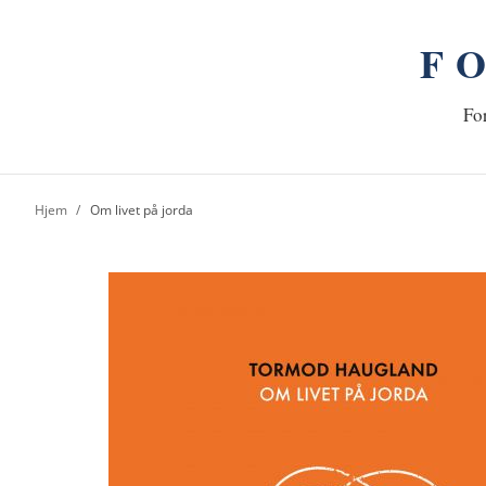
F
n
Hj
For
Hjem
Om livet på jorda