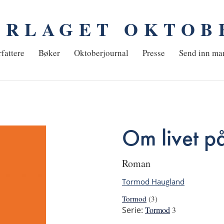
ORLAGET OKTOB
em
fattere
Bøker
Oktoberjournal
Presse
Send inn ma
Om livet p
roman
Tormod Haugland
Tormod
(3)
Serie:
Tormod
3