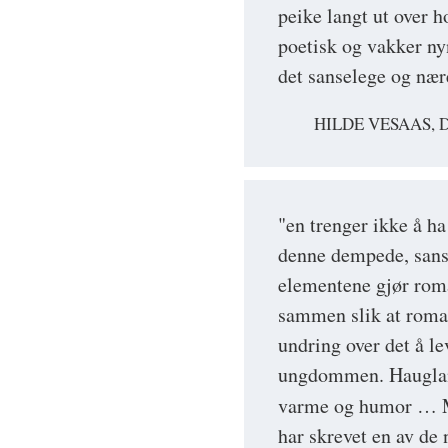
peike langt ut over h
poetisk og vakker ny
det sanselege og nær
HILDE VESAAS, 
"en trenger ikke å ha
denne dempede, sans
elementene gjør roma
sammen slik at roman
undring over det å l
ungdommen. Haugland
varme og humor …
har skrevet en av de 