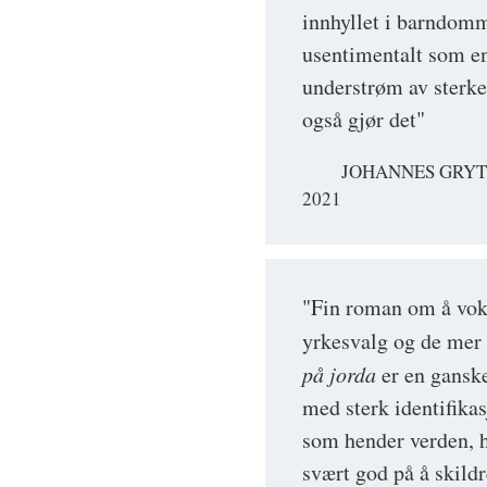
innhyllet i barndom
usentimentalt som en
understrøm av sterke 
også gjør det"
JOHANNES GRYTN
2021
"Fin roman om å voks
yrkesvalg og de mer 
på jorda
er en ganske
med sterk identifikas
som hender verden, h
svært god på å skild