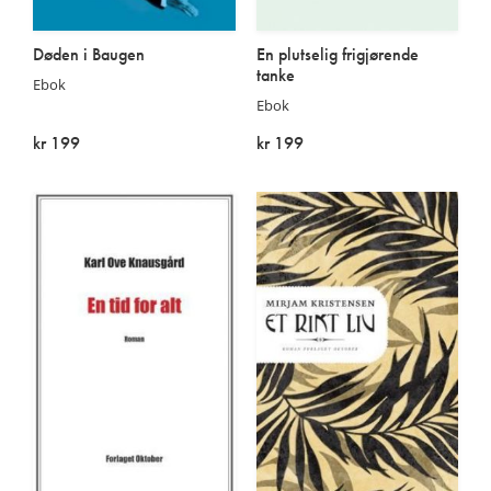
Døden i Baugen
En plutselig frigjørende
tanke
Ebok
Ebok
kr 199
kr 199
På lager
På lager