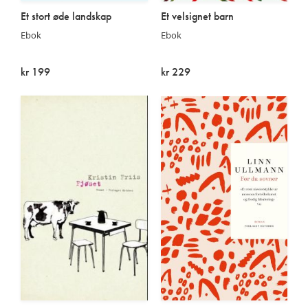
Et stort øde landskap
Et velsignet barn
Ebok
Ebok
kr 199
kr 229
På lager
På lager