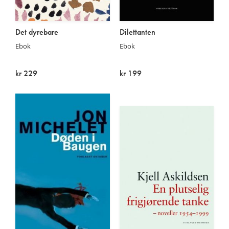
Det dyrebare
Dilettanten
Ebok
Ebok
kr 229
kr 199
På lager
På lager