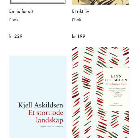
En tid for alt
Et rikt liv
Ebok
Ebok
kr 229
kr 199
På lager
På lager