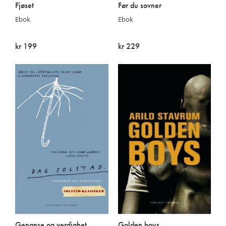
Fjøset
Før du sovner
Ebok
Ebok
kr 199
kr 229
På lager
På lager
Genanse og verdighet
Golden boys