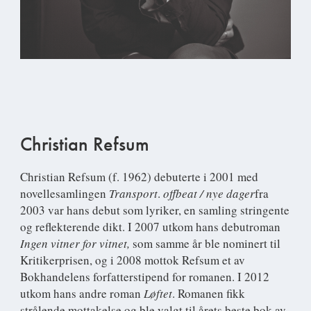
Christian Refsum
Christian Refsum
(f. 1962) debuterte i 2001 med
novellesamlingen
Transport
.
offbeat / nye dager
fra
2003 var hans debut som lyriker, en samling stringente
og reflekterende dikt. I 2007 utkom hans debutroman
Ingen vitner for vitnet,
som samme år ble nominert til
Kritikerprisen, og i 2008 mottok Refsum et av
Bokhandelens forfatterstipend for romanen. I 2012
utkom hans andre roman
Løftet
. Romanen fikk
strålende mottakelse og ble valgt til årets beste bok av