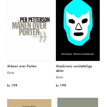
Månen over Porten
Maskinens uerstattelige
deler
Ebok
Ebok
kr 199
kr 199
På lager
På lager