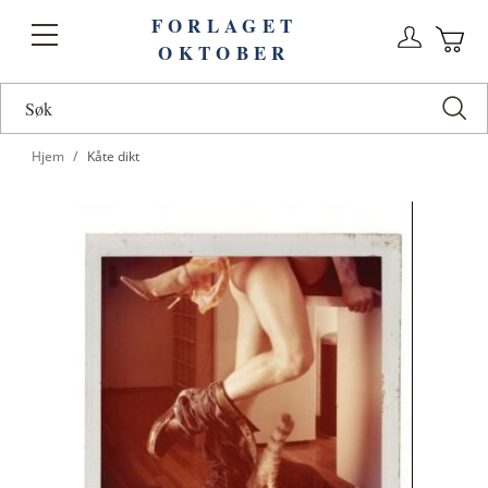
FORLAGET
Logg
Toggle
OKTOBER
n
Ha
Nav
Hjem
Kåte dikt