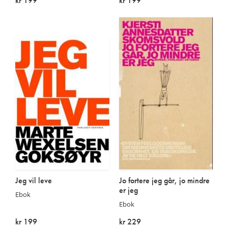
kr 199
kr 199
På lager
På lager
Jeg vil leve
Jo fortere jeg går, jo mindre
er jeg
Ebok
Ebok
kr 199
kr 229