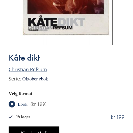
Kåte dikt
Christian Refsum
Serie:
Oktober ebok
Velg format
Ebok
(
kr 199
)
kr 199
På lager
ISBN
9788249510474
Antall
Kjøp hos Norli