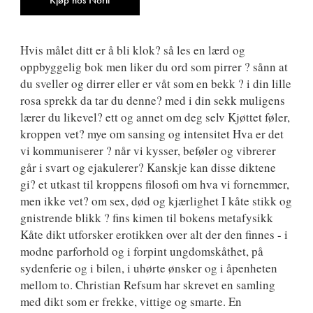
Hvis målet ditt er å bli klok? så les en lærd og
oppbyggelig bok men liker du ord som pirrer ? sånn at
du sveller og dirrer eller er våt som en bekk ? i din lille
rosa sprekk da tar du denne? med i din sekk muligens
lærer du likevel? ett og annet om deg selv Kjøttet føler,
kroppen vet? mye om sansing og intensitet Hva er det
vi kommuniserer ? når vi kysser, beføler og vibrerer
går i svart og ejakulerer? Kanskje kan disse diktene
gi? et utkast til kroppens filosofi om hva vi fornemmer,
men ikke vet? om sex, død og kjærlighet I kåte stikk og
gnistrende blikk ? fins kimen til bokens metafysikk
Kåte dikt utforsker erotikken over alt der den finnes - i
modne parforhold og i forpint ungdomskåthet, på
sydenferie og i bilen, i uhørte ønsker og i åpenheten
mellom to. Christian Refsum har skrevet en samling
med dikt som er frekke, vittige og smarte. En