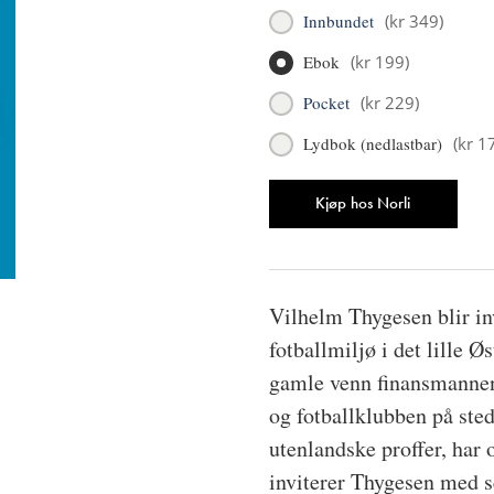
Innbundet
(
kr 349
)
Ebok
(
kr 199
)
Pocket
(
kr 229
)
Lydbok (nedlastbar)
(
kr 1
Antall
Kjøp hos Norli
Vilhelm Thygesen blir in
fotballmiljø i det lille 
gamle venn finansmannen 
og fotballklubben på ste
utenlandske proffer, har
inviterer Thygesen med se