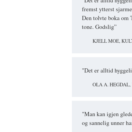
"Det er alltid hyggel
fremst ytterst sjarm
Den tolvte boka om T
tone. Godslig”
KJELL MOE, KUL
"Det er alltid hygge
OLA A. HEGDAL
"Man kan igjen glede
og sannelig unner ha