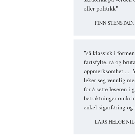
eller politikk"
FINN STENSTAD
"så klassisk i formen
fartsfylte, rå og bru
oppmerksomhet .... Mi
leker seg vennlig med
for å sette leseren i
betraktninger omkri
enkel sigarføring og t
LARS HELGE NIL