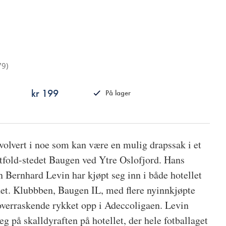
79
)
kr 199
På lager
ISBN
9788249508983
volvert i noe som kan være en mulig drapssak i et
Østfold-stedet Baugen ved Ytre Oslofjord. Hans
Bernhard Levin har kjøpt seg inn i både hotellet
det. Klubbben, Baugen IL, med flere nyinnkjøpte
 overraskende rykket opp i Adeccoligaen. Levin
g på skalldyraften på hotellet, der hele fotballaget