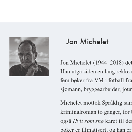
Jon Michelet
Jon Michelet
(1944–2018) deb
Han utga siden en lang rekke
fem bøker fra VM i fotball fr
sjømann, bryggearbeider, jour
Michelet mottok Språklig samli
kriminalroman to ganger, for
også
Hvit som snø
kåret til d
bøker er filmatisert, og han er