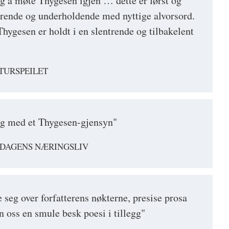
ig å møte Thygesen igjen … dette er først og
erende og underholdende med nyttige alvorsord.
hygesen er holdt i en slentrende og tilbakelent
TURSPEILET
lig med et Thygesen-gjensyn"
, DAGENS NÆRINGSLIV
 seg over forfatterens nøkterne, presise prosa
n oss en smule besk poesi i tillegg"