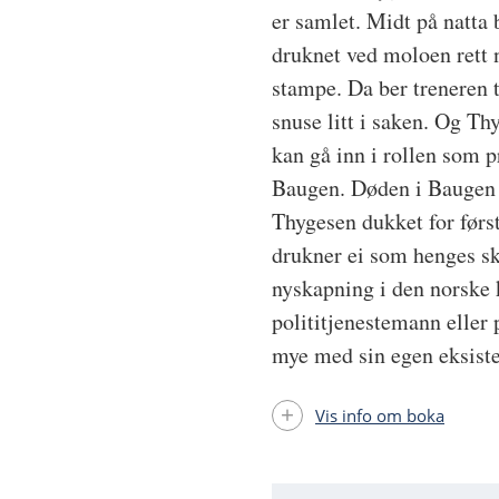
er samlet. Midt på natta 
druknet ved moloen rett ne
stampe. Da ber treneren 
snuse litt i saken. Og Th
kan gå inn i rollen som pr
Baugen. Døden i Baugen 
Thygesen dukket for før
drukner ei som henges ska
nyskapning i den norske 
polititjenestemann eller 
mye med sin egen eksist
Vis info om boka