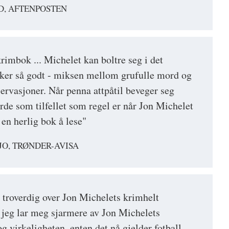
D, AFTENPOSTEN
rimbok ... Michelet kan boltre seg i det
sker så godt - miksen mellom grufulle mord og
rvasjoner. Når penna attpåtil beveger seg
årde som tilfellet som regel er når Jon Michelet
 en herlig bok å lese"
JO, TRØNDER-AVISA
t troverdig over Jon Michelets krimhelt
 jeg lar meg sjarmere av Jon Michelets
g virkeligheten, enten det nå gjelder fotball