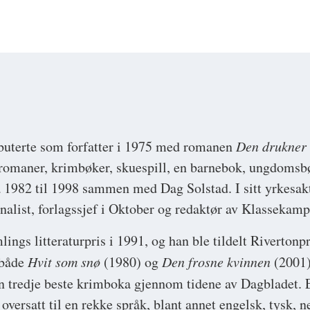
uterte som forfatter i 1975 med romanen
Den drukner 
 romaner, krimbøker, skuespill, en barnebok, ungdomsb
a 1982 til 1998 sammen med Dag Solstad. I sitt yrkesakt
nalist, forlagssjef i Oktober og redaktør av Klassekamp
ngs litteraturpris i 1991, og han ble tildelt Rivertonpr
 både
Hvit som snø
(1980) og
Den frosne kvinnen
(2001)
en tredje beste krimboka gjennom tidene av Dagbladet. 
 oversatt til en rekke språk, blant annet engelsk, tysk, 