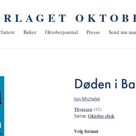
ORLAGET OKTOB
em
fattere
Bøker
Oktoberjournal
Presse
Send inn ma
Døden i B
Jon Michelet
Thygesen
(12)
Serie:
Oktober ebok
Velg format