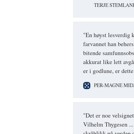
TERJE STEMLAN
"En høyst lesverdig k
farvannet han beher
bitende samfunnsobse
akkurat like lett avg
er i godlune, er dette
PER-MAGNE MID
"Det er noe velsigne
Vilhelm Thygesen ...
skråblikk på verden o