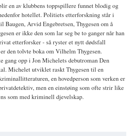
blir en av klubbens toppspillere funnet blodig og
denfor hotellet. Politiets etterforskning står i
til Baugen, Arvid Engebretsen, Thygesen om å
ygesen er ikke den som lar seg be to ganger når han
ivat etterforsker - så ryster et nytt dødsfall
er den tolvte boka om Vilhelm Thygesen.
ste gang opp i Jon Michelets debutroman Den
l. Michelet utviklet raskt Thygesen til en
kriminallitteraturen, en hovedperson som verken er
privatdetektiv, men en einstøing som ofte strir like
ens som med kriminell djevelskap.