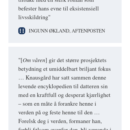
befester hans evne til eksistensiell
livsskildring"
INGUNN ØKLAND, AFTENPOSTEN
"[
Om våren
] gir det større prosjektets
betydning et umiddelbart briljant fokus
… Knausgård har satt sammen denne
levende encyklopedien til datteren sin
med en kraftfull og desperat kjærlighet
– som en måte å forankre henne i
verden på og feste henne til den …
Forelsk deg i verden, formaner han,
forbli følsom ovenfor den, bli værende i