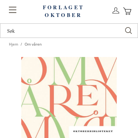
FORLAGET
Logg
Toggle
OKTOBER
n
Ha
Nav
Hjem
Om våren