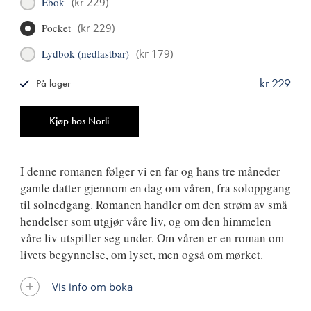
Ebok
(
kr 229
)
Pocket
(
kr 229
)
Lydbok (nedlastbar)
(
kr 179
)
kr 229
På lager
ISBN
9788249522132
Antall
Kjøp hos Norli
I denne romanen følger vi en far og hans tre måneder
gamle datter gjennom en dag om våren, fra soloppgang
til solnedgang. Romanen handler om den strøm av små
hendelser som utgjør våre liv, og om den himmelen
våre liv utspiller seg under. Om våren er en roman om
livets begynnelse, om lyset, men også om mørket.
Vis info om boka