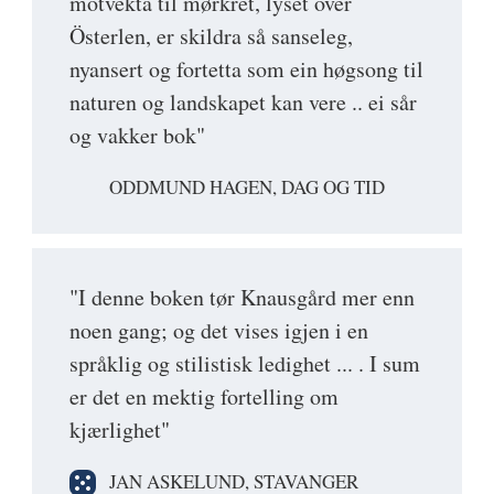
motvekta til mørkret, lyset over
Österlen, er skildra så sanseleg,
nyansert og fortetta som ein høgsong til
naturen og landskapet kan vere .. ei sår
og vakker bok"
ODDMUND HAGEN, DAG OG TID
"I denne boken tør Knausgård mer enn
noen gang; og det vises igjen i en
språklig og stilistisk ledighet ... . I sum
er det en mektig fortelling om
kjærlighet"
JAN ASKELUND, STAVANGER