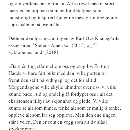
og om verdens beste roman. Alt skrevet med et stort
nærvær, en oppmerksomhet for detaljene som
uanstrengt og inspirert åpner de mest grunnleggende
spørsmålene på nye måter.
Dette er den første samlingen av Karl Ove Knausgårds
essay siden "Sjelens Amerika" (2013) og "I
kyklopenes land"(2018).
«Bare én ting står mellom oss og evig liv. Én ting!
Hadde vi bare fått bukt med den, ville porten til
fremtiden stått på vidt gap, og det for alltid.
Morgendagene ville skylle uhindret over oss, vi ville
kunne bade i tid og endelig få fordypet oss i alt det
eksistensen tilbyr av skjønnhet og glede. Vi ville
kunne se alt som finnes, tenke alt som er mulig å tenke,
oppleve alt som lar seg oppleve. Men den ene tingen
står i veien. Den er som en vegg som alt liv slås i
stykker mot.»