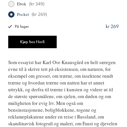
Ebok
(
kr 349
)
Pocket
(
kr 269
)
kr 269
På lager
ISBN
9788249529766
Antall
Kjøp hos Norli
Som essayist har Karl Ove Knausgård en helt særegen
evne til å skrive tett på eksistensen, om naturen, for
eksempel om gresset, om trærne, om insektene rundt
trærne og hvordan trærne om natten har et annet
uttrykk, og derfra til trærne i kunsten og videre ut til
de største spørsmålene, om sjelen, om døden og om
muligheten for evig liv. Men også om
bensinstasjonene, boligblokkene, togene og
reklameplakatene under en reise i Russland, om
skandinavisk fotografi og maleri, om Faust og djevelen