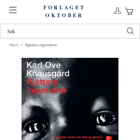
FORLAGET
Logg
Toggle
OKTOBER
n
Ha
Nav
Hjem
Kjøttets ingeniører