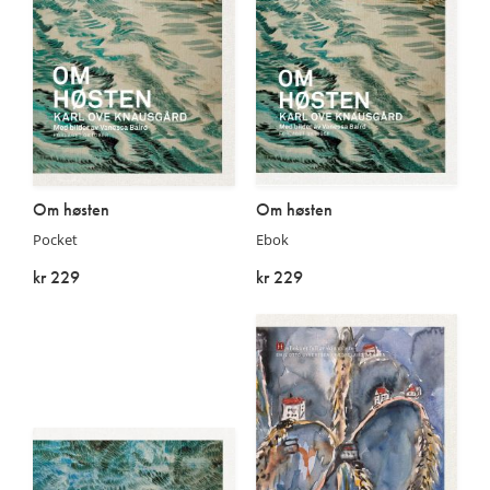
Om høsten
Om høsten
Pocket
Ebok
kr 229
kr 229
På lager
På lager