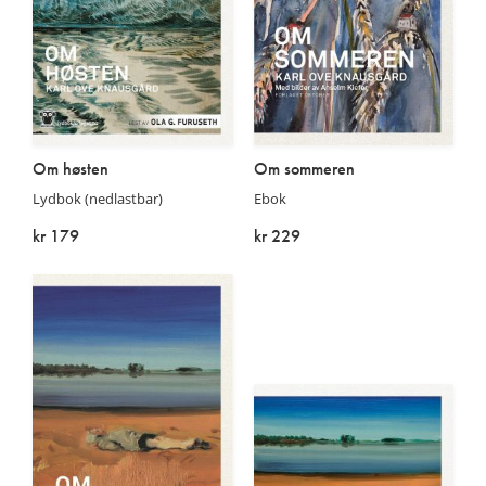
Om høsten
Om sommeren
Lydbok (nedlastbar)
Ebok
kr 179
kr 229
På lager
På lager