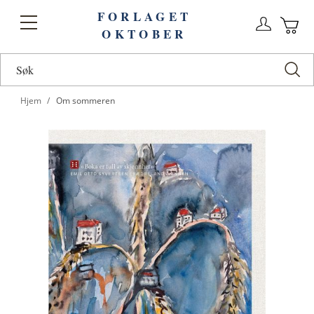
FORLAGET
Logg
Toggle
OKTOBER
n
Ha
Nav
Hjem
Om sommeren