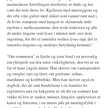
menneskene fortellingen involverer, er døde og har
vært det hele deres liv. Kjelleren med murveggene og
det ofte våte gulvet med sluket som vannet rant ned i,
de hvite stampene med haugen av skinnende røde
ripsbær i, melkespannene, den vesle traktoren og alle
de andre tingene som lyser i minnet mitt, sier dem
ingenting, for det er innenfra verden lyses opp, det er
innenfra tingenes og stedenes betydning kommer."
"Om sommeren" er fjerde og siste bind i en personlig
encyklopedi om den nære virkeligheten, skrevet av en
far til hans yngste datter. Han skriver om vannspredere
og snegler, rips og tårer, om geitrams, sirkus,
marihøner og krabbefiske. Men han skriver også en
dagbok, der de små hendelsene i en families liv
registreres mot en bakgrunn av alt det en sommer kan
vekke til live av tanker, minner, lengsler, opplevelser av
kunst og litteratur, i en intens jakt på meningsfylde i