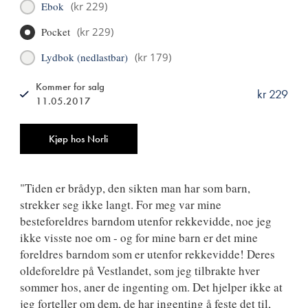
Ebok
(
kr 229
)
Pocket
(
kr 229
)
Lydbok (nedlastbar)
(
kr 179
)
Kommer for salg
kr 229
11.05.2017
ISBN
9788249517763
Antall
Kjøp hos Norli
"Tiden er brådyp, den sikten man har som barn,
strekker seg ikke langt. For meg var mine
besteforeldres barndom utenfor rekkevidde, noe jeg
ikke visste noe om - og for mine barn er det mine
foreldres barndom som er utenfor rekkevidde! Deres
oldeforeldre på Vestlandet, som jeg tilbrakte hver
sommer hos, aner de ingenting om. Det hjelper ikke at
jeg forteller om dem, de har ingenting å feste det til,