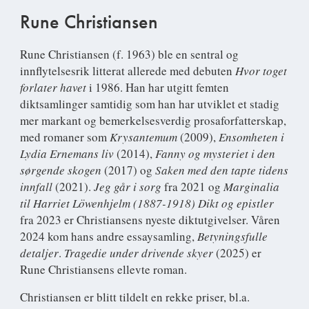
Rune Christiansen
Rune Christiansen
(f. 1963) ble en sentral og
innflytelsesrik litterat allerede med debuten
Hvor toget
forlater havet
i 1986. Han har utgitt femten
diktsamlinger samtidig som han har utviklet et stadig
mer markant og bemerkelsesverdig prosaforfatterskap,
med romaner som
Krysantemum
(2009),
Ensomheten i
Lydia Ernemans liv
(2014),
Fanny og mysteriet i den
sørgende skogen
(2017) og
Saken med den tapte tidens
innfall
(2021).
Jeg går i sorg
fra 2021 og
Marginalia
til Harriet Löwenhjelm (1887-1918) Dikt og epistler
fra 2023 er Christiansens nyeste diktutgivelser. Våren
2024 kom hans andre essaysamling,
Betyningsfulle
detaljer
.
Tragedie under drivende skyer
(2025) er
Rune Christiansens ellevte roman.
Christiansen er blitt tildelt en rekke priser, bl.a.