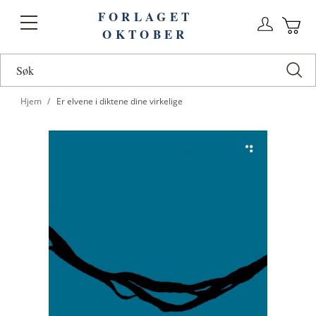
FORLAGET
Logg
Toggle
OKTOBER
n
Ha
Nav
Hjem
Er elvene i diktene dine virkelige