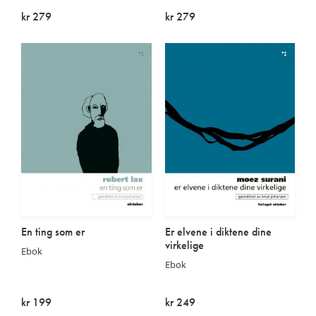
kr 279
kr 279
På lager
Utsolgt
En ting som er
Er elvene i diktene dine
virkelige
Ebok
Ebok
kr 199
kr 249