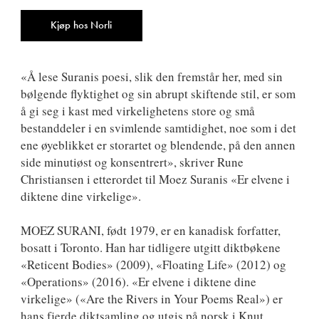
ISBN
9788249527144
Antall
Kjøp hos Norli
«Å lese Suranis poesi, slik den fremstår her, med sin
bølgende flyktighet og sin abrupt skiftende stil, er som
å gi seg i kast med virkelighetens store og små
bestanddeler i en svimlende samtidighet, noe som i det
ene øyeblikket er storartet og blendende, på den annen
side minutiøst og konsentrert», skriver Rune
Christiansen i etterordet til Moez Suranis «Er elvene i
diktene dine virkelige».
MOEZ SURANI, født 1979, er en kanadisk forfatter,
bosatt i Toronto. Han har tidligere utgitt diktbøkene
«Reticent Bodies» (2009), «Floating Life» (2012) og
«Operations» (2016). «Er elvene i diktene dine
virkelige» («Are the Rivers in Your Poems Real») er
hans fjerde diktsamling og utgis på norsk i Knut