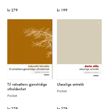
kr 279
kr 199
På lager
På lager
Til valnøttens gjenstridige
Uløselige antrekk
utholdenhet
Pocket
Pocket
kr 279
kr 279