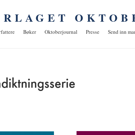
ORLAGET OKTOB
em
fattere
Bøker
Oktoberjournal
Presse
Send inn ma
diktningsserie