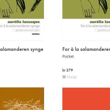
Rune
Christiansen
Les
mer
 salamanderen synge
For å la salamandere
Pocket
kr 279
Utsolgt
Les
mer