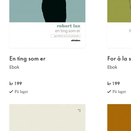
En ting som er
For å la
Ebok
Ebok
kr 199
kr 199
På lager
På lager
Sidetall
Sidetall
hentet
og
fra
serietittel
trykt
hentet
utgave.
fra