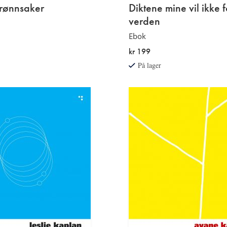
grønnsaker
Diktene mine vil ikke 
verden
Ebok
kr 199
På lager
Etterord
av
Rune
Christiansen
Les
mer