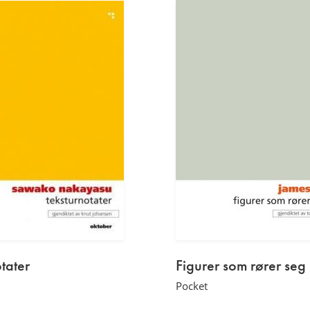
av
Rune
Christiansen
Les
mer
tater
Figurer som rører seg l
Pocket