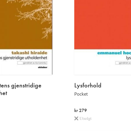
ttens gjenstridige
Lysforhold
het
Pocket
kr 279
Utsolgt
Etterord