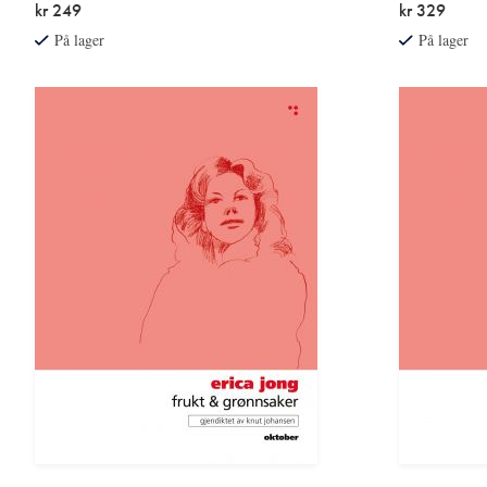
kr 249
kr 329
På lager
På lager
Les
Les
mer
mer