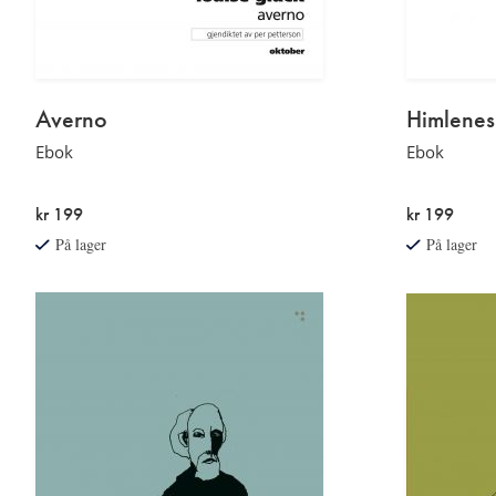
Averno
Himlenes
Ebok
Ebok
kr 199
kr 199
På lager
På lager
Etterord
Etterord
av
av
Rune
Rune
Christiansen
Christiansen
Les
Les
mer
mer