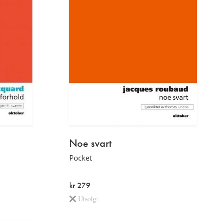
Noe svart
Pocket
kr 279
Utsolgt
Etterord