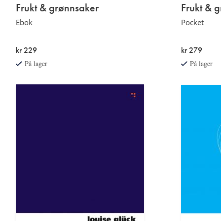
Frukt & grønnsaker
Frukt & 
Ebok
Pocket
kr 229
kr 279
På lager
På lager
Les
Les
mer
mer