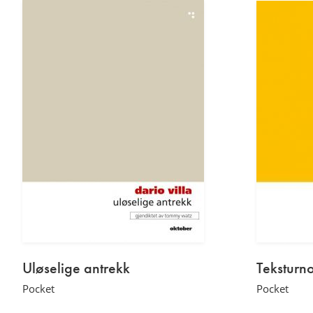
av
mer
Rune
Christiansen
Les
mer
Uløselige antrekk
Teksturno
Pocket
Pocket