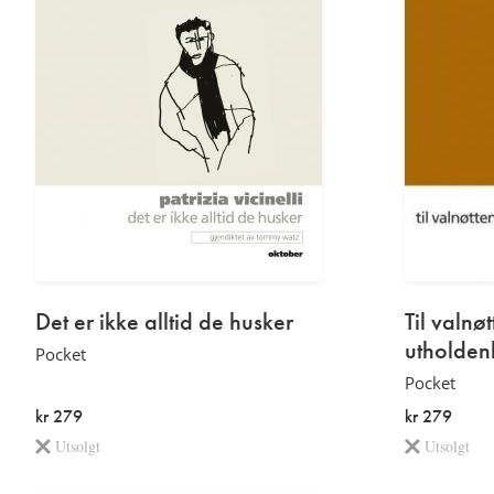
Etterord
trykt
av
utgave.
Rune
Etterord
Christiansen
av
Les
Rune
mer
Christiansen
Les
mer
Det er ikke alltid de husker
Til valnø
utholden
Pocket
Pocket
kr 279
kr 279
Utsolgt
Utsolgt
Etterord
Les