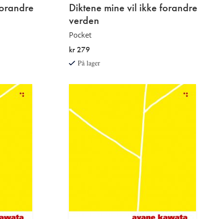
forandre
Diktene mine vil ikke forandre
verden
Pocket
kr 279
På lager
Etterord
av
Rune
Christiansen
Les
mer