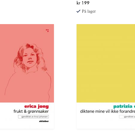
kr 199
På lager
Les
mer