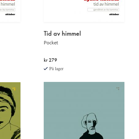
Tid av himmel
Pocket
kr 279
På lager
Etterord
av
Rune
Christiansen
Les
mer