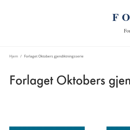
F
n
Hj
For
Hjem
Forlaget Oktobers gjendiktningsserie
Forlaget Oktobers gjen