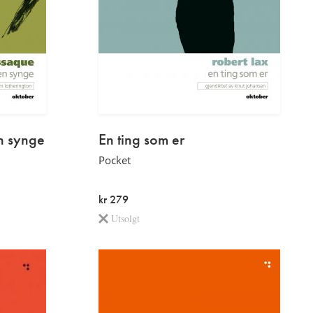
n synge
En ting som er
Pocket
kr 279
Utsolgt
Les
mer