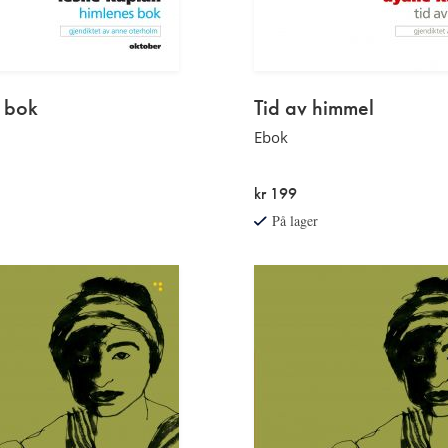
 bok
Tid av himmel
Ebok
kr 199
På lager
Sidetall
og
serietittel
hentet
fra
trykt
utgave.
Etterord
av