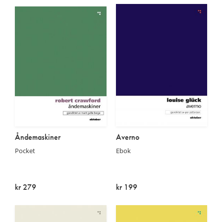
Åndemaskiner
Averno
Pocket
Ebok
kr 279
kr 199
Utsolgt
På lager