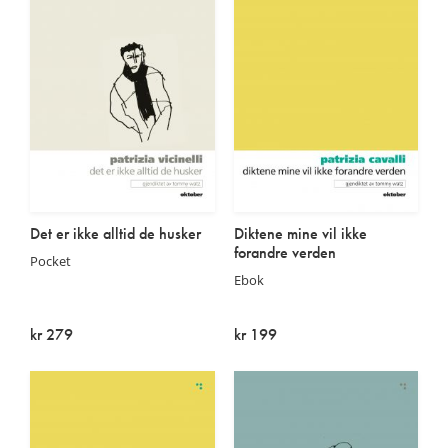
Det er ikke alltid de husker
Diktene mine vil ikke
forandre verden
Pocket
Ebok
kr 279
kr 199
Utsolgt
På lager