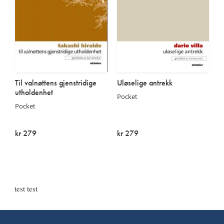
Til valnøttens gjenstridige
Uløselige antrekk
utholdenhet
Pocket
Pocket
kr 279
kr 279
Utsolgt
Utsolgt
test test