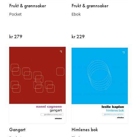
Frukt & grønnsaker
Frukt & grønnsaker
Pocket
Ebok
kr 279
kr 229
På lager
På lager
Gangart
Himlenes bok