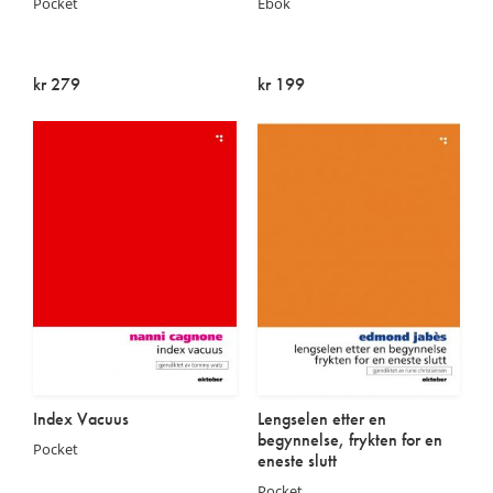
Pocket
Ebok
kr 279
kr 199
Utsolgt
På lager
Index Vacuus
Lengselen etter en
begynnelse, frykten for en
Pocket
eneste slutt
Pocket