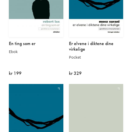
En ting som er
Er elvene i diktene dine
virkelige
Ebok
Pocket
kr 199
kr 329
På lager
På lager