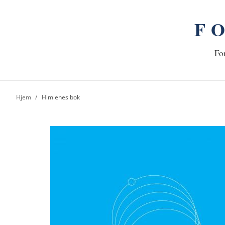
F
n
Hj
For
Hjem
Himlenes bok