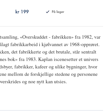
kr 199
På lager
ISBN
9788249518128
ktsamling, «Overskuddet - fabrikken» fra 1982, var
vpålagt fabrikkarbeid i kjølvannet av 1968-opprøret.
kken, det fabrikkerte og det brutale, står sentralt
es bok» fra 1983. Kaplan iscenesetter et univers
dsbyer, fabrikker, kafeer og ulike bygninger, hvor
ene mellom de forskjellige stedene og personene
overskrides og noe nytt kan utsies.