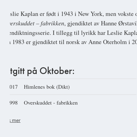
Leslie Kaplan
er født i 1943 i New York, men vokste 
Overskuddet – fabrikken
, gjendiktet av Hanne Ørstavi
gjendiktningsserie. I tillegg til lyrikk har Leslie Ka
fra 1983 er gjendiktet til norsk av Anne Oterholm i 2
Utgitt på Oktober:
2017
Himlenes bok (Dikt)
1998
Overskuddet - fabrikken
Les mer