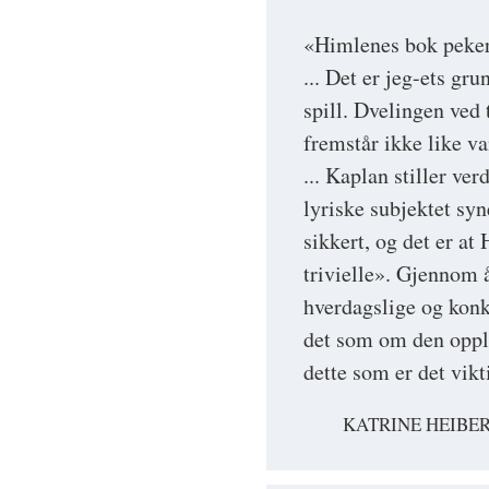
«Himlenes bok peker
... Det er jeg-ets gr
spill. Dvelingen ved 
fremstår ikke like va
... Kaplan stiller ver
lyriske subjektet syn
sikkert, og det er a
trivielle». Gjennom å
hverdagslige og konk
det som om den oppløs
dette som er det vikt
KATRINE HEIBE