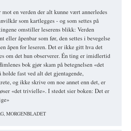
 mot en verden der alt kunne vært annerledes
unnvilkår som kartlegges - og som settes på
tingene omstiller leserens blikk: Verden
nt eller åpenbar som før, den settes i bevegelse
den åpen for leseren. Det er ikke gitt hva det
es om det hun observerer. Én ting er imidlertid
t Himlenes bok gjør skam på betegnelsen «det
 holde fast ved alt det gjentagende,
rete, og ikke skrive om noe annet enn det, er
er «det trivielle». I stedet sier boken: Det er
ige»
RG, MORGENBLADET