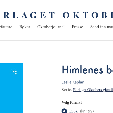
ORLAGET OKTOB
em
fattere
Bøker
Oktoberjournal
Presse
Send inn ma
Himlenes b
Leslie Kaplan
Serie:
Forlaget Oktobers gjendi
Velg format
Ebok
(
kr 199
)