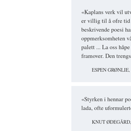
«Kaplans verk vil ut
er villig til å ofre 
beskrivende poesi ha
oppmerksomheten vår
palett ... La oss håp
framover. Den trengs
ESPEN GRØNLIE
«Styrken i hennar poe
lada, ofte uformulert
KNUT ØDEGÅRD,