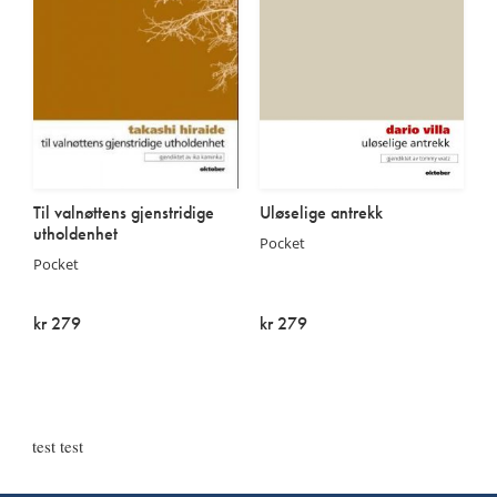
Til valnøttens gjenstridige
Uløselige antrekk
utholdenhet
Pocket
Pocket
kr 279
kr 279
Utsolgt
Utsolgt
test test