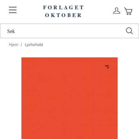
FORLAGET
Logg
Toggle
OKTOBER
n
Ha
Nav
Hjem
Lysforhold