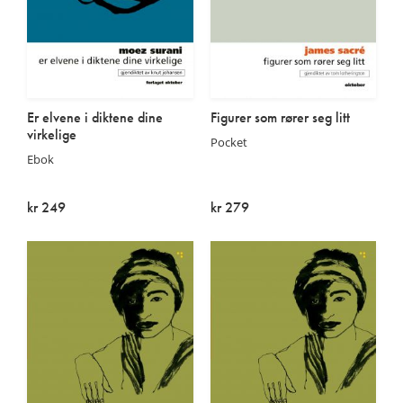
Er elvene i diktene dine
Figurer som rører seg litt
virkelige
Pocket
Ebok
kr 249
kr 279
På lager
Utsolgt