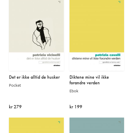
Det er ikke alltid de husker
Diktene mine vil ikke
forandre verden
Pocket
Ebok
kr 279
kr 199
Utsolgt
På lager