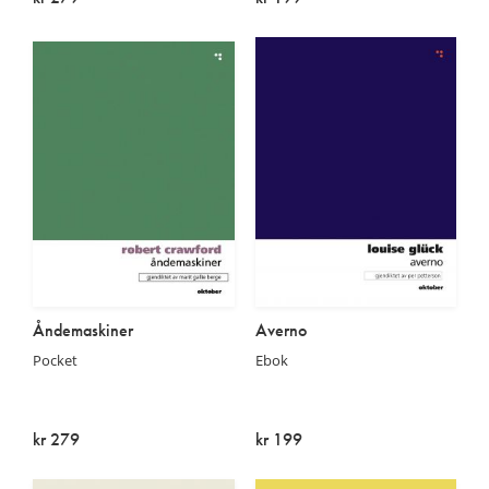
På lager
På lager
Åndemaskiner
Averno
Pocket
Ebok
kr 279
kr 199
Utsolgt
På lager