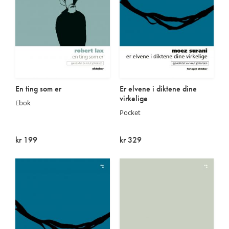
En ting som er
Er elvene i diktene dine
virkelige
Ebok
Pocket
kr 199
kr 329
På lager
På lager