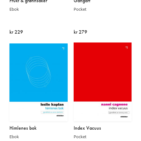
Frukt & grønnsaker
Gangart
Ebok
Pocket
kr 229
kr 279
På lager
Utsolgt
Himlenes bok
Index Vacuus
Ebok
Pocket