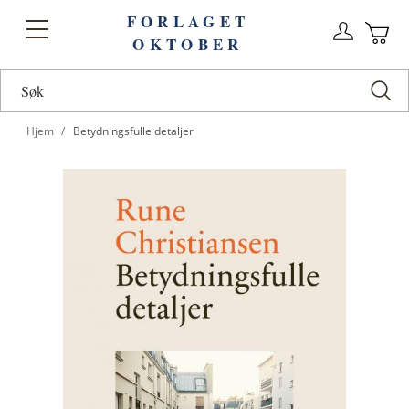
FORLAGET
Logg
Toggle
OKTOBER
n
Ha
Nav
Hjem
Betydningsfulle detaljer