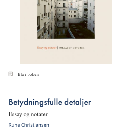
Bla
Bla i boken
i
boken
Betydningsfulle detaljer
essay og notater
Rune Christiansen