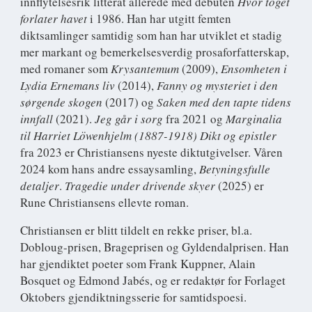
innflytelsesrik litterat allerede med debuten
Hvor toget
forlater havet
i 1986. Han har utgitt femten
diktsamlinger samtidig som han har utviklet et stadig
mer markant og bemerkelsesverdig prosaforfatterskap,
med romaner som
Krysantemum
(2009),
Ensomheten i
Lydia Ernemans liv
(2014),
Fanny og mysteriet i den
sørgende skogen
(2017) og
Saken med den tapte tidens
innfall
(2021).
Jeg går i sorg
fra 2021 og
Marginalia
til Harriet Löwenhjelm (1887-1918) Dikt og epistler
fra 2023 er Christiansens nyeste diktutgivelser. Våren
2024 kom hans andre essaysamling,
Betyningsfulle
detaljer
.
Tragedie under drivende skyer
(2025) er
Rune Christiansens ellevte roman.
Christiansen er blitt tildelt en rekke priser, bl.a.
Dobloug-prisen, Brageprisen og Gyldendalprisen. Han
har gjendiktet poeter som Frank Kuppner, Alain
Bosquet og Edmond Jabés, og er redaktør for Forlaget
Oktobers gjendiktningsserie for samtidspoesi.