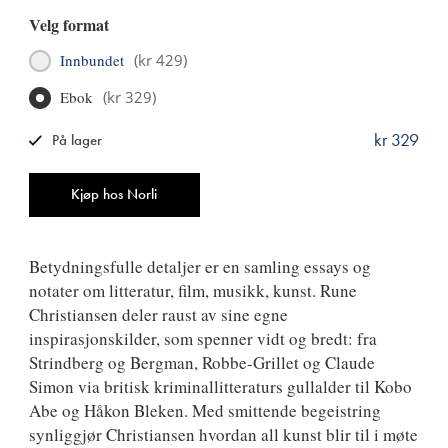
Velg format
Innbundet
(
kr 429
)
Ebok
(
kr 329
)
kr 329
På lager
ISBN
9788249528202
Antall
Kjøp hos Norli
Betydningsfulle detaljer er en samling essays og
notater om litteratur, film, musikk, kunst. Rune
Christiansen deler raust av sine egne
inspirasjonskilder, som spenner vidt og bredt: fra
Strindberg og Bergman, Robbe-Grillet og Claude
Simon via britisk kriminallitteraturs gullalder til Kobo
Abe og Håkon Bleken. Med smittende begeistring
synliggjør Christiansen hvordan all kunst blir til i møte