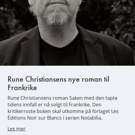
Rune Christiansens nye roman til
Frankrike
Rune Christiansens roman Saken med den tapte
tidens innfall er nå solgt til Frankrike. Den
kritikerroste boken skal utkomme på forlaget Les
Éditions Noir sur Blancs i serien Notabilia.
Les mer