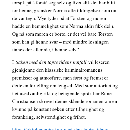
forsøk på å forstå seg selv og livet slik det har blitt
for henne, gransker Norma alle tildragelser som om
de var tegn. Mye tyder på at Torsten og moren
hadde en hemmelighet som Norma aldri fikk del i.
Og nå som moren er borte, er det vel bare Torsten
som kan gi henne svar – med mindre løsningen
finnes der allerede, i henne selv?
I
Saken med den tapte tidens innfall
vil leseren
gjenkjenne den klassiske kriminalromanens
premisser og atmosfære, men først og fremst er
dette en fortelling om lengsel. Med stor autoritet og
i et usedvanlig rikt og betagende språk har Rune
Christiansen skrevet denne slående romanen om en
kvinne på konstant søken etter tilhørighet og
forankring, selvstendighet og frihet.
https://oktober.no/saken-med-den-tapte-tidens-