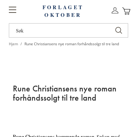
FORLAGET
Logg
Toggle
OKTOBER
n
Ha
Nav
Hjem
Rune Christiansens nye roman forhåndssolgt til tre land
Rune Christiansens nye roman
forhåndssolgt til tre land
Rune Christiansens kommende roman
Saken med