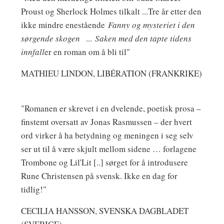
Proust og Sherlock Holmes tilkalt ...Tre år etter den
ikke mindre enestående
Fanny og mysteriet i den
sørgende skogen
...
Saken med den tapte tidens
innfall
er en roman om å bli til"
MATHIEU LINDON, LIBÉRATION (FRANKRIKE)
"Romanen er skrevet i en dvelende, poetisk prosa –
finstemt oversatt av Jonas Rasmussen – der hvert
ord virker å ha betydning og meningen i seg selv
ser ut til å være skjult mellom sidene … forlagene
Trombone og Lil'Lit [..] sørget for å introdusere
Rune Christensen på svensk. Ikke en dag for
tidlig!"
CECILIA HANSSON, SVENSKA DAGBLADET