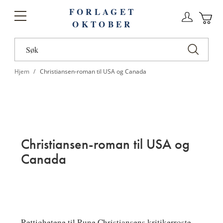
FORLAGET
Logg
Toggle
OKTOBER
n
Ha
Nav
Hjem
Christiansen-roman til USA og Canada
Christiansen-roman til USA og
Canada
Rettighetene til Rune Christiansens kritikerroste