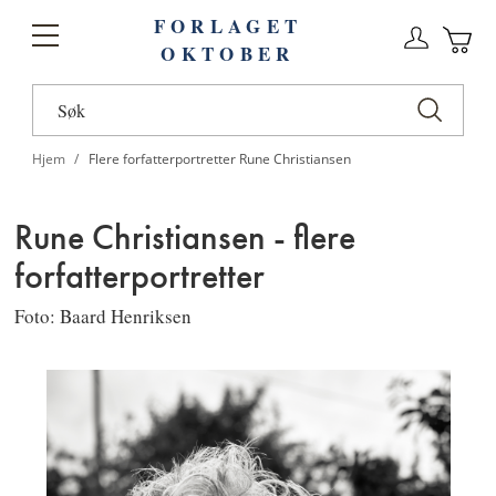
FORLAGET
Logg
Toggle
OKTOBER
n
Ha
Nav
Hjem
Flere forfatterportretter Rune Christiansen
Rune Christiansen - flere
forfatterportretter
Foto: Baard Henriksen