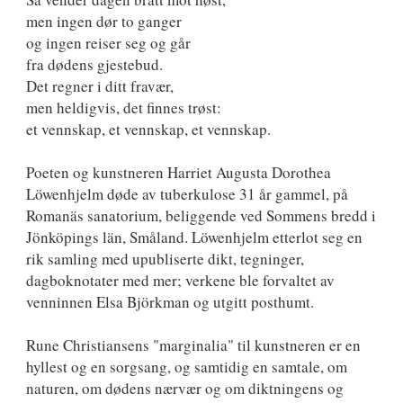
men ingen dør to ganger
og ingen reiser seg og går
fra dødens gjestebud.
Det regner i ditt fravær,
men heldigvis, det finnes trøst:
et vennskap, et vennskap, et vennskap.
Poeten og kunstneren Harriet Augusta Dorothea
Löwenhjelm døde av tuberkulose 31 år gammel, på
Romanäs sanatorium, beliggende ved Sommens bredd i
Jönköpings län, Småland. Löwenhjelm etterlot seg en
rik samling med upubliserte dikt, tegninger,
dagboknotater med mer; verkene ble forvaltet av
venninnen Elsa Björkman og utgitt posthumt.
Rune Christiansens "marginalia" til kunstneren er en
hyllest og en sorgsang, og samtidig en samtale, om
naturen, om dødens nærvær og om diktningens og