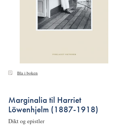
Bla
Bla i boken
i
boken
Marginalia til Harriet
Löwenhjelm (1887-1918)
dikt og epistler