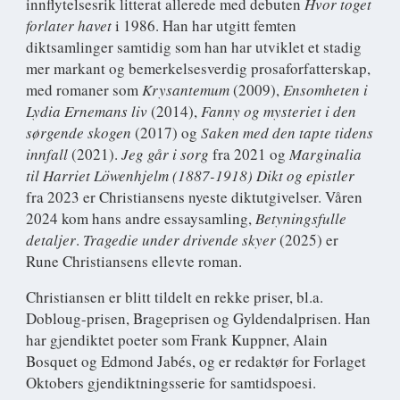
innflytelsesrik litterat allerede med debuten
Hvor toget
forlater havet
i 1986. Han har utgitt femten
diktsamlinger samtidig som han har utviklet et stadig
mer markant og bemerkelsesverdig prosaforfatterskap,
med romaner som
Krysantemum
(2009),
Ensomheten i
Lydia Ernemans liv
(2014),
Fanny og mysteriet i den
sørgende skogen
(2017) og
Saken med den tapte tidens
innfall
(2021).
Jeg går i sorg
fra 2021 og
Marginalia
til Harriet Löwenhjelm (1887-1918) Dikt og epistler
fra 2023 er Christiansens nyeste diktutgivelser. Våren
2024 kom hans andre essaysamling,
Betyningsfulle
detaljer
.
Tragedie under drivende skyer
(2025) er
Rune Christiansens ellevte roman.
Christiansen er blitt tildelt en rekke priser, bl.a.
Dobloug-prisen, Brageprisen og Gyldendalprisen. Han
har gjendiktet poeter som Frank Kuppner, Alain
Bosquet og Edmond Jabés, og er redaktør for Forlaget
Oktobers gjendiktningsserie for samtidspoesi.