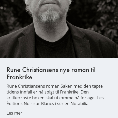
Rune Christiansens nye roman til
Frankrike
Rune Christiansens roman Saken med den tapte
tidens innfall er nå solgt til Frankrike. Den
kritikerroste boken skal utkomme på forlaget Les
Éditions Noir sur Blancs i serien Notabilia.
Les mer