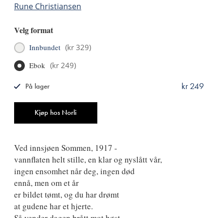
Rune Christiansen
Velg format
Innbundet
(
kr 329
)
Ebok
(
kr 249
)
kr 249
På lager
ISBN
9788249526581
Antall
Kjøp hos Norli
Ved innsjøen Sommen, 1917 -
vannflaten helt stille, en klar og nyslått vår,
ingen ensomhet når deg, ingen død
ennå, men om et år
er bildet tømt, og du har drømt
at gudene har et hjerte.
Så vender dagen brått mot høst,