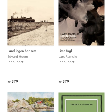
Land ingen har sett
Liten fugl
Edvard Hoem
Lars Ramslie
Innbundet
Innbundet
kr 379
kr 379
På lager
På lager