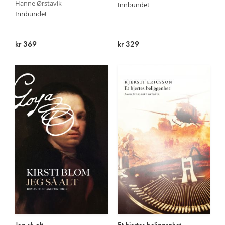
Hanne Ørstavik
Innbundet
Innbundet
kr 369
kr 329
Utsolgt
På lager
Jeg så alt
Et hjertes beliggenhet