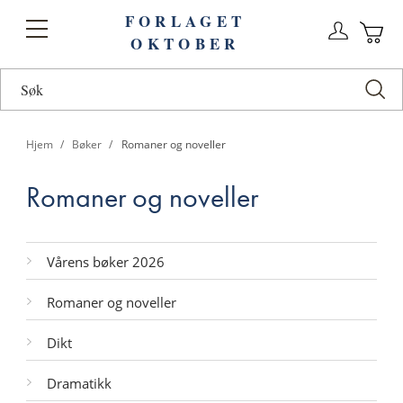
FORLAGET
Logg
Toggle
OKTOBER
n
Ha
Nav
Hjem
Bøker
Romaner og noveller
Romaner og noveller
Kategorier
Vårens bøker 2026
Romaner og noveller
Dikt
Dramatikk