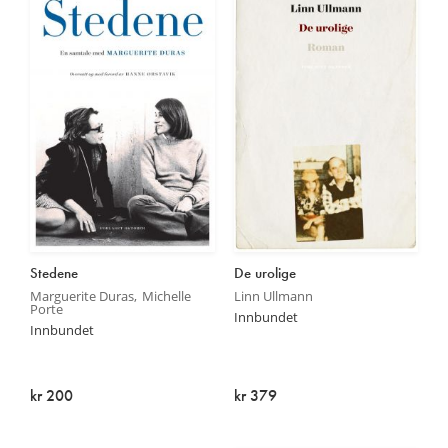
Stedene
De urolige
Marguerite Duras
Michelle
Linn Ullmann
Porte
Innbundet
Innbundet
kr 200
kr 379
På lager
Utsolgt