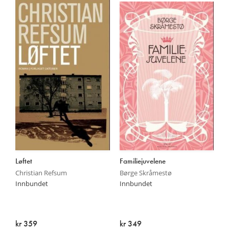
Løftet
Familiejuvelene
Christian Refsum
Børge Skråmestø
Innbundet
Innbundet
kr 359
kr 349