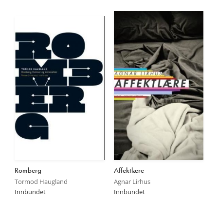
Utsolgt
Utsolgt
Romberg
Affektlære
Tormod Haugland
Agnar Lirhus
Innbundet
Innbundet