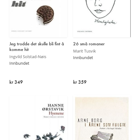
Jeg trodde det skulle bli fint å
26 små romaner
komme hit
Marit Tusvik
Ingvild Solstad-Nøis
Innbundet
Innbundet
kr 349
kr 359
Utsolgt
På lager