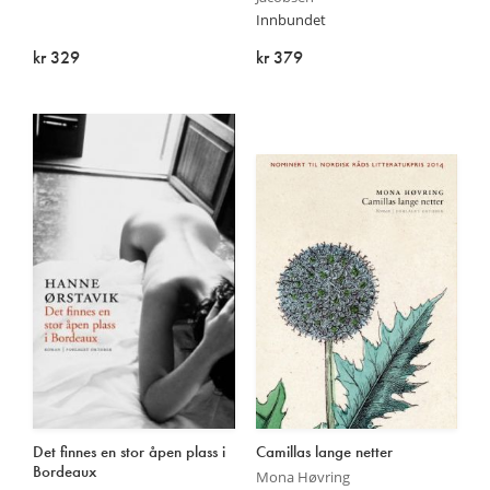
Innbundet
kr 329
kr 379
På lager
På lager
Det finnes en stor åpen plass i
Camillas lange netter
Bordeaux
Mona Høvring