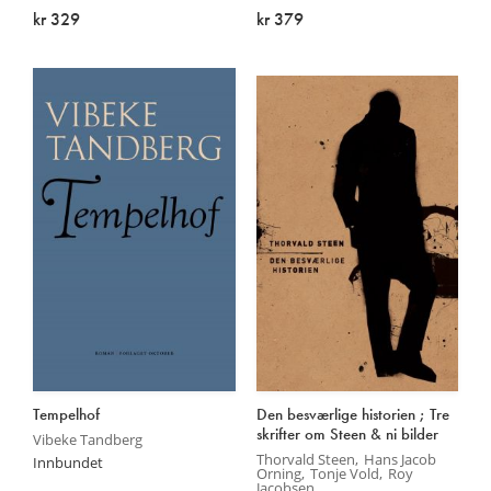
kr 329
kr 379
Utsolgt
På lager
Tempelhof
Den besværlige historien ; Tre
skrifter om Steen & ni bilder
Vibeke Tandberg
Thorvald Steen
Hans Jacob
Innbundet
Orning
Tonje Vold
Roy
Jacobsen