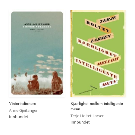
På lager
På lager
Vinterindianere
Kjærlighet mellom intelligente
menn
Anne Gjeitanger
Terje Holtet Larsen
Innbundet
Innbundet