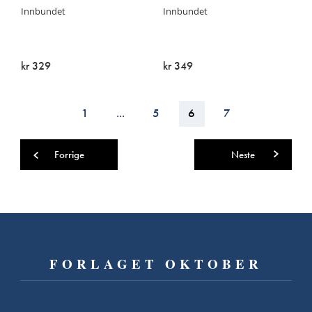
Innbundet
Innbundet
kr 329
kr 349
Utsolgt
Utsolgt
Side
Side
1
...
Side
5
You're
6
Side
7
currently
Side
Forrige
Side
Neste
reading
page
FORLAGET OKTOBER