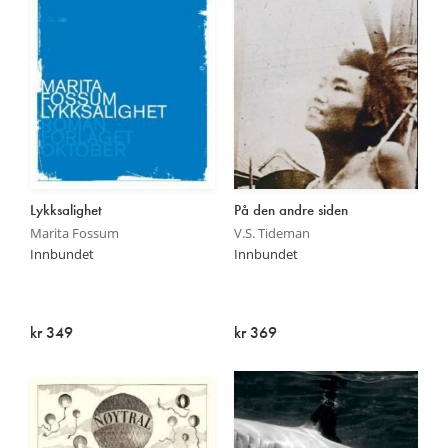
Lykksalighet
På den andre siden
Marita Fossum
V.S. Tideman
Innbundet
Innbundet
kr 349
kr 369
Utsolgt
Utsolgt