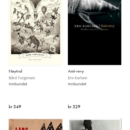
Nøytral
Anti-revy
Bård Torgersen
Ero Karlsen
Innbundet
Innbundet
kr 349
kr 329
Utsolgt
Utsolgt