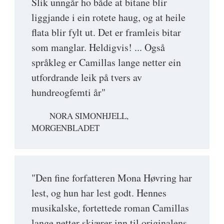
Slik unngår ho både at bitane blir
liggjande i ein rotete haug, og at heile
flata blir fylt ut. Det er framleis bitar
som manglar. Heldigvis! ... Også
språkleg er Camillas lange netter ein
utfordrande leik på tvers av
hundreogfemti år"
NORA SIMONHJELL,
MORGENBLADET
"Den fine forfatteren Mona Høvring har
lest, og hun har lest godt. Hennes
musikalske, fortettede roman Camillas
lange netter skjærer inn til originalens