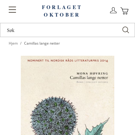
FORLAGET
Logg
Toggle
OKTOBER
n
Ha
Nav
Hjem
Camillas lange netter