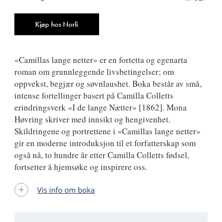
ISBN
9788249512911
Antall
Kjøp hos Norli
«Camillas lange netter» er en fortetta og egenarta
roman om grunnleggende livsbetingelser; om
oppvekst, begjær og søvnlaushet. Boka består av små,
intense fortellinger basert på Camilla Colletts
erindringsverk «I de lange Nætter» [1862]. Mona
Høvring skriver med innsikt og hengivenhet.
Skildringene og portrettene i «Camillas lange netter»
gir en moderne introduksjon til et forfatterskap som
også nå, to hundre år etter Camilla Colletts fødsel,
fortsetter å hjemsøke og inspirere oss.
Vis info om boka