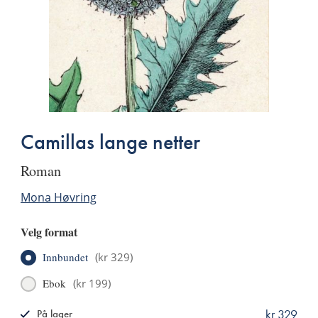
Camillas lange netter
roman
Mona Høvring
Velg format
Innbundet
(
kr 329
)
Ebok
(
kr 199
)
kr 329
På lager