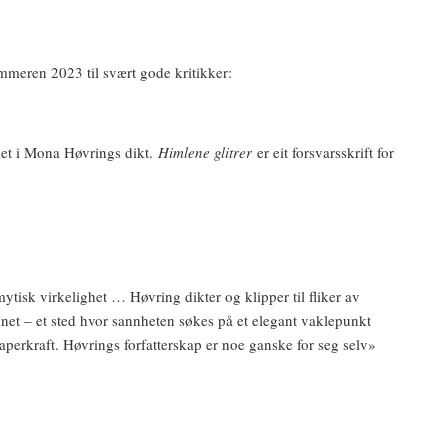
mmeren 2023 til svært gode kritikker:
sket i Mona Høvrings dikt.
Himlene glitrer
er eit forsvarsskrift for
tisk virkelighet … Høvring dikter og klipper til fliker av
et – et sted hvor sannheten søkes på et elegant vaklepunkt
perkraft. Høvrings forfatterskap er noe ganske for seg selv»