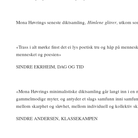
Mona Høvrings seneste diktsamling,
Himlene glitrer
, utkom so
«Trass i alt mørke finst det ei lys poetisk tru og håp på menne
mennesket og poesien»
SINDRE EKRHEIM, DAG OG TID
«Mona Høvrings minimalistiske diktsamling går langt inn i en my
gammelmodige myter, og antyder et slags samfunn inni samfunn
mellom skarphet og sløvhet, mellom individuell og kollektiv ska
SINDRE ANDERSEN, KLASSEKAMPEN