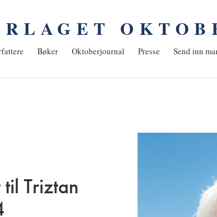
ORLAGET OKTOB
em
fattere
Bøker
Oktoberjournal
Presse
Send inn ma
il Triztan
4