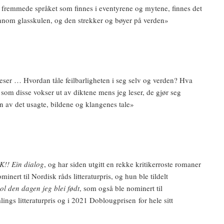
fremmede språket som finnes i eventyrene og mytene, finnes det
ennom glasskulen, og den strekker og bøyer på verden»
leser … Hvordan tåle feilbarligheten i seg selv og verden? Hva
l som disse vokser ut av diktene mens jeg leser, de gjør seg
en av det usagte, bildene og klangenes tale»
IK!! Ein dialog
, og har siden utgitt en rekke kritikerroste romaner
inert til Nordisk råds litteraturpris, og hun ble tildelt
ol den dagen jeg blei født
, som også ble nominert til
ngs litteraturpris og i 2021 Doblougprisen for hele sitt