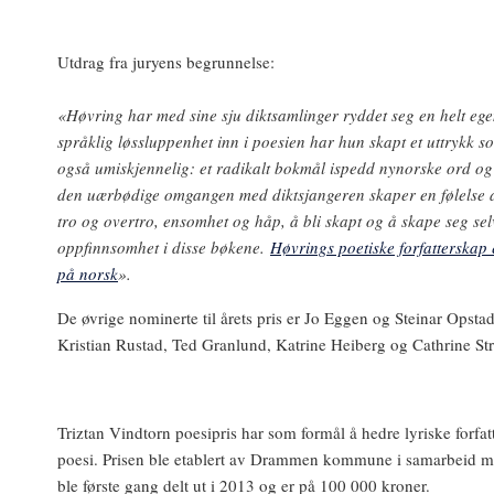
Utdrag fra juryens begrunnelse:
«Høvring har med sine sju diktsamlinger ryddet seg en helt ege
språklig løssluppenhet inn i poesien har hun skapt et uttrykk 
også umiskjennelig: et radikalt bokmål ispedd nynorske ord o
den uærbødige omgangen med diktsjangeren skaper en følelse av
tro og overtro, ensomhet og håp, å bli skapt og å skape seg se
oppfinnsomhet i disse bøkene.
Høvrings poetiske forfatterskap
på norsk
».
De øvrige nominerte til årets pris er Jo Eggen og Steinar Opsta
Kristian Rustad, Ted Granlund, Katrine Heiberg og Cathrine S
Triztan Vindtorn poesipris har som formål å hedre lyriske forfatt
poesi. Prisen ble etablert av Drammen kommune i samarbeid m
ble første gang delt ut i 2013 og er på 100 000 kroner.