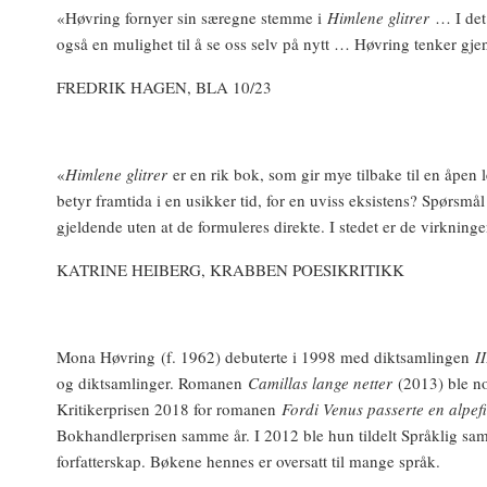
«Høvring fornyer sin særegne stemme i
Himlene glitrer
… I det 
også en mulighet til å se oss selv på nytt … Høvring tenker gj
FREDRIK HAGEN, BLA 10/23
«
Himlene glitrer
er en rik bok, som gir mye tilbake til en åpen 
betyr framtida i en usikker tid, for en uviss eksistens? Spørsmå
gjeldende uten at de formuleres direkte. I stedet er de virkning
KATRINE HEIBERG, KRABBEN POESIKRITIKK
Mona Høvring
(f. 1962) debuterte i 1998 med diktsamlingen
I
og diktsamlinger. Romanen
Camillas lange netter
(2013) ble nom
Kritikerprisen 2018 for romanen
Fordi Venus passerte en alpefi
Bokhandlerprisen samme år. I 2012 ble hun tildelt Språklig samli
forfatterskap. Bøkene hennes er oversatt til mange språk.