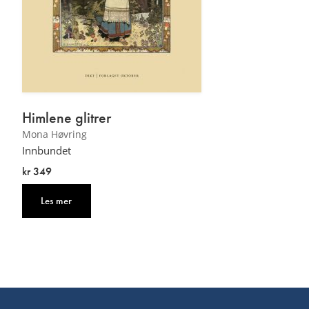
Himlene glitrer
Mona Høvring
Innbundet
kr 349
Les mer