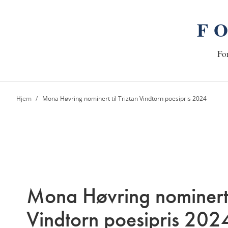
F
n
Hj
For
Hjem
Mona Høvring nominert til Triztan Vindtorn poesipris 2024
Mona Høvring nominert t
Vindtorn poesipris 202