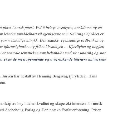
n plass i norsk poesi. Ved å bringe eventyret, anekdoten og en
som leseren umiddelbart vil gjenkjenne som Høvrings. Språket er
g gammelmodige uttrykk. Den skakke, egensindige ordbruken og
 uforutsigbarhet og frihet i lesningen … Kjærlighet og begjær,
lv er sentrale tematikker som behandles med stor undring og stor
 er et av de mest spennende og overraskende litterære universene
d. Juryen har bestått av Henning Bergsvåg (juryleder), Hans
trøm.
erskap av høy litterær kvalitet og skape økt interesse for norsk
ed Aschehoug Forlag og Den norske Forfatterforening. Prisen