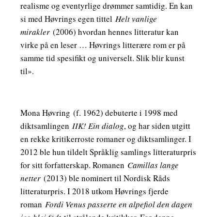
realisme og eventyrlige drømmer samtidig. En kan
si med Høvrings egen tittel
Helt vanlige
mirakler
(2006) hvordan hennes litteratur kan
virke på en leser … Høvrings litterære rom er på
samme tid spesifikt og universelt. Slik blir kunst
til».
Mona Høvring
(f. 1962) debuterte i 1998 med
diktsamlingen
IIK! Ein dialog
, og har siden utgitt
en rekke kritikerroste romaner og diktsamlinger. I
2012 ble hun tildelt Språklig samlings litteraturpris
for sitt forfatterskap. Romanen
Camillas lange
netter
(2013) ble nominert til Nordisk Råds
litteraturpris. I 2018 utkom Høvrings fjerde
roman
Fordi Venus passerte en alpefiol den dagen