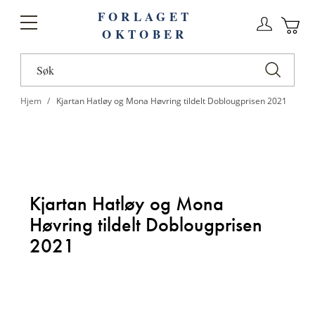
FORLAGET
Logg
Toggle
OKTOBER
n
Ha
Nav
Hjem
Kjartan Hatløy og Mona Høvring tildelt Doblougprisen 2021
Kjartan Hatløy og Mona
Høvring tildelt Dobloug
prisen
2021