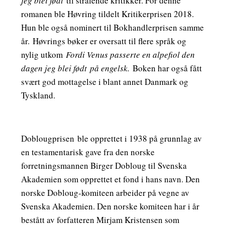
jeg blei født
til strålende kritikker. For denne
romanen ble Høvring tildelt Kritikerprisen 2018.
Hun ble også nominert til Bokhandlerprisen samme
år. Høvrings bøker er oversatt til flere språk og
nylig utkom
Fordi Venus passerte en alpefiol den
dagen jeg blei født
på engelsk.
Boken har også fått
svært god mottagelse i blant annet Danmark og
Tyskland.
Doblougprisen
ble opprettet i 1938 på grunnlag av
en testamentarisk gave fra den norske
forretningsmannen Birger Dobloug til Svenska
Akademien som opprettet et fond i hans navn. Den
norske Dobloug-komiteen arbeider på vegne av
Svenska Akademien. Den norske komiteen har i år
bestått av forfatteren Mirjam Kristensen som