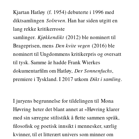
Kjartan Hatløy
(f. 1954) debuterte i 1996 med
diktsamlingen
Solreven
. Han har siden utgitt en
lang rekke kritikerroste
samlinger.
Kjøkkendikt
(2012) ble nominert til
Brageprisen, mens
Den kvite vegen
(2016) ble
nominert til Ungdommens kritikerpris og oversatt
til tysk. Samme år hadde Frank Wierkes
dokumentarfilm om Hatløy,
Der Sonnenfuchs
,
premiere i Tyskland. I 2017 utkom
Dikt i samling
.
I juryens begrunnelse for tildelingen til
Mona
Høvring
heter det blant annet at «Høvring klarer
med sin særegne stilistikk å flette sammen språk,
filosofisk og poetisk innsikt i mennesker, særlig
kvinner, til et litterært univers som minner om