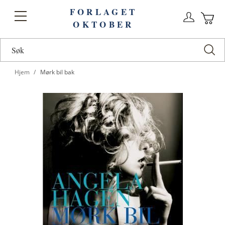
FORLAGET
Logg
Toggle
OKTOBER
n
Ha
Nav
Hjem
Mørk bil bak