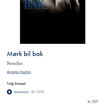
Mørk bil bak
noveller
Angela Hagen
Velg format
Innbundet
(
kr 329
)
kr 329
ISBN