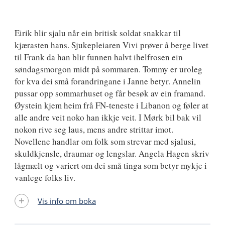
9788249508778
Eirik blir sjalu når ein britisk soldat snakkar til
kjærasten hans. Sjukepleiaren Vivi prøver å berge livet
til Frank da han blir funnen halvt ihelfrosen ein
søndagsmorgon midt på sommaren. Tommy er uroleg
for kva dei små forandringane i Janne betyr. Annelin
pussar opp sommarhuset og får besøk av ein framand.
Øystein kjem heim frå FN-teneste i Libanon og føler at
alle andre veit noko han ikkje veit. I Mørk bil bak vil
nokon rive seg laus, mens andre strittar imot.
Novellene handlar om folk som strevar med sjalusi,
skuldkjensle, draumar og lengslar. Angela Hagen skriv
lågmælt og variert om dei små tinga som betyr mykje i
vanlege folks liv.
Vis info om boka