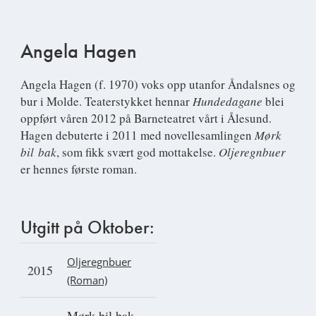
Angela Hagen
Angela Hagen
(f. 1970) voks opp utanfor Åndalsnes og
bur i Molde. Teaterstykket hennar
Hundedagane
blei
oppført våren 2012 på Barneteatret vårt i Ålesund.
Hagen debuterte i 2011 med novellesamlingen
Mørk
bil
bak
, som fikk svært god mottakelse.
Oljeregnbuer
er hennes første roman.
Utgitt på Oktober:
Oljeregnbuer
2015
(Roman)
Mørk bil bak