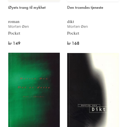
Øyets trang til mykhet
Den troendes tjeneste
roman
dikt
Morten Øen
Morten Øen
Pocket
Pocket
kr 149
kr 168