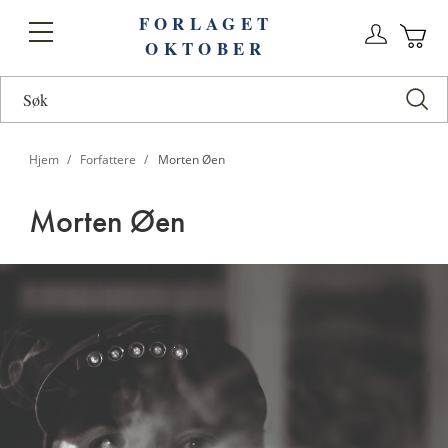
FORLAGET
Logg
Toggle
OKTOBER
n
Ha
Nav
Hjem
Forfattere
Morten Øen
Morten Øen