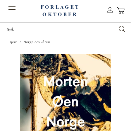
FORLAGET
Logg
Toggle
OKTOBER
n
Ha
Nav
Hjem
Norge om våren