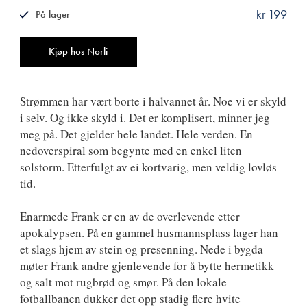
kr 199
På lager
ISBN
9788249518845
Antall
Kjøp hos Norli
Strømmen har vært borte i halvannet år. Noe vi er skyld
i selv. Og ikke skyld i. Det er komplisert, minner jeg
meg på. Det gjelder hele landet. Hele verden. En
nedoverspiral som begynte med en enkel liten
solstorm. Etterfulgt av ei kortvarig, men veldig lovløs
tid.
Enarmede Frank er en av de overlevende etter
apokalypsen. På en gammel husmannsplass lager han
et slags hjem av stein og presenning. Nede i bygda
møter Frank andre gjenlevende for å bytte hermetikk
og salt mot rugbrød og smør. På den lokale
fotballbanen dukker det opp stadig flere hvite