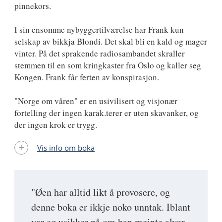
pinnekors.
I sin ensomme nybyggertilværelse har Frank kun
selskap av bikkja Blondi. Det skal bli en kald og mager
vinter. På det sprakende radiosambandet skraller
stemmen til en som kringkaster fra Oslo og kaller seg
Kongen. Frank får ferten av konspirasjon.
"Norge om våren" er en usivilisert og visjonær
fortelling der ingen karak.terer er uten skavanker, og
der ingen krok er trygg.
Vis info om boka
"Øen har alltid likt å provosere, og
denne boka er ikkje noko unntak. Iblant
var eg usikker på om han meinte alvor