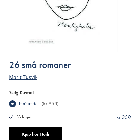
26 små romaner
Marit Tusvik
Velg format
Innbundet
(
kr 359
)
kr 359
På lager
ISBN
9788249508709
Antall
Kjøp hos Norli