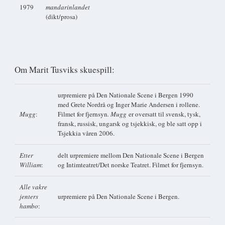
1979
mandarinlandet
(dikt/prosa)
Om Marit Tusviks skuespill:
urpremiere på Den Nationale Scene i Bergen 1990
med Grete Nordrå og Inger Marie Andersen i rollene.
Mugg
:
Filmet for fjernsyn
. Mugg
er oversatt til svensk, tysk,
fransk, russisk, ungarsk og tsjekkisk, og ble satt opp i
Tsjekkia våren 2006.
Etter
delt urpremiere mellom Den Nationale Scene i Bergen
William
:
og Intimteatret/Det norske Teatret. Filmet for fjernsyn.
Alle vakre
jenters
urpremiere på Den Nationale Scene i Bergen.
hambo
: