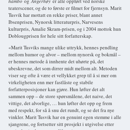
hambo
og
Angerhøy
er alle oppført ved norske
teaterscener, og de to første er filmet for fjernsyn. Marit
Tusvik har mottatt en rekke priser, blant annet
Ibsenprisen, Nynorsk litteraturpris, Narvesens
kulturpris, Amalie Skram-prisen, og i 2004 mottok hun
Doblougprisen for hele sitt forfatterskap.
«Marit Tusviks mange ulike uttrykk, hennes pendling
mellom humor og alvor – mellom nynorsk og bokmål –
er hennes metode å innhente det uhørte på, det
ubeskrevne, det som dirrer midt mellom alt. Metoden
viser seg ofte å være et vellykket grep til å si mer om
virkeligheten enn mer fastlåste og stabile
forfatterposisjoner kan gjøre. Hun løfter det alt
sammen opp – de store spørsmålene, det naive, det
vittige, det alvorlige, … hun løfter det opp og frem
med respekt, for så å snu det rundt, og se det fra nye
vinkler. Marit Tusvik har en genuint egen stemme i alle
sjangrene, og fortsetter sitt prosjekt i utgivelse etter