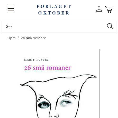
FORLAGET
Logg
Toggle
OKTOBER
n
Ha
Nav
Hjem
26 små romaner