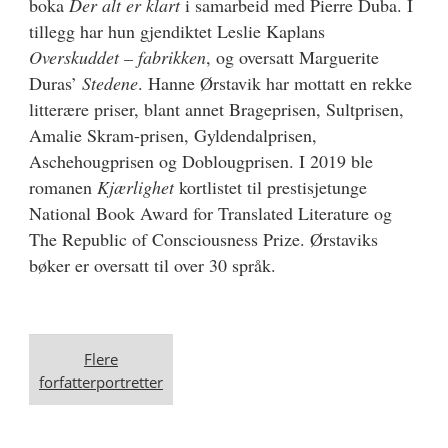
boka
Der alt er klart
i samarbeid med Pierre Duba. I
tillegg har hun gjendiktet Leslie Kaplans
Overskuddet – fabrikken
, og oversatt Marguerite
Duras’
Stedene
. Hanne Ørstavik har mottatt en rekke
litterære priser, blant annet Brageprisen, Sultprisen,
Amalie Skram-prisen, Gyldendalprisen,
Aschehougprisen og Doblougprisen. I 2019 ble
romanen
Kjærlighet
kortlistet til prestisjetunge
National Book Award for Translated Literature og
The Republic of Consciousness Prize. Ørstaviks
bøker er oversatt til over 30 språk.
Flere
forfatterportretter