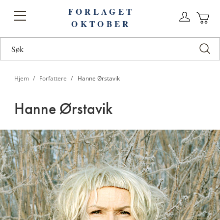
FORLAGET
Logg
Toggle
OKTOBER
n
Ha
Nav
Hjem
Forfattere
Hanne Ørstavik
Hanne Ørstavik