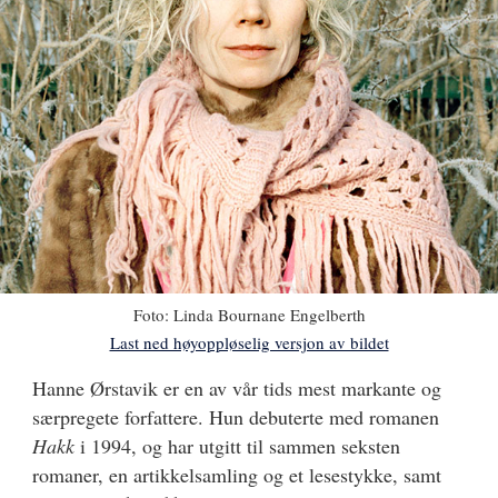
Foto:
Linda Bournane Engelberth
Last ned høyoppløselig versjon av bildet
Hanne
Hanne Ørstavik
er en av vår tids mest markante og
særpregete forfattere. Hun debuterte med romanen
Ørstavik
Hakk
i 1994, og har utgitt til sammen seksten
romaner, en artikkelsamling og et lesestykke, samt