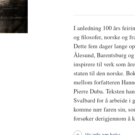
I anledning 100 års feir
og filosofer, norske og 
Dette fem dager lange op
Ålesund, Barentsburg og 
inspirere til verk som åre
staten til den norske. Bok
mellom forfatteren Hanne
Pierre Duba. Teksten ha
Svalbard for å arbeide i
komme nær faren sin, so
forsøker derigjennom å k
Vis info om boka