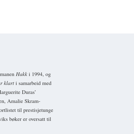
romanen
Hakk
i 1994, og
r klart
i samarbeid med
Marguerite Duras’
isen, Amalie Skram-
rtlistet til prestisjetunge
ks bøker er oversatt til