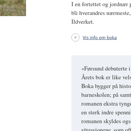
I en fortettet og jordnæ
bli hverandres nærmeste, 
Ildverket.
Vis info om boka
«Førsund debuterte i
Årets bok er like vel
Boka bygger på histo
barneskolen; på samt
romanen ekstra tyngd
en sterk indre spenn
romanen skyldes også
situasjonene, som oft