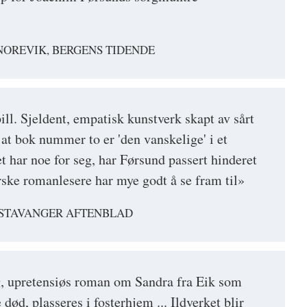
NOREVIK, BERGENS TIDENDE
l. Sjeldent, empatisk kunstverk skapt av sårt
e at bok nummer to er 'den vanskelige' i et
et har noe for seg, har Førsund passert hinderet
ske romanlesere har mye godt å se fram til»
 STAVANGER AFTENBLAD
g, upretensiøs roman om Sandra fra Eik som
 død, plasseres i fosterhjem ... Ildverket blir