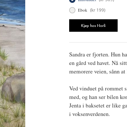
Ebok
(
kr 199
)
Antall
Kjøp hos Norli
Sandra er fjorten. Hun ha
en gård ved havet. Nå sit
memorere veien, sånn at 
Ved vinduet på rommet si
med, og han ser bilen k
Jenta i baksetet er like
i voksenverdenen.