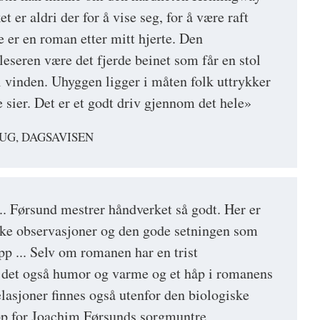
t er aldri der for å vise seg, for å være raft
te er en roman etter mitt hjerte. Den
 leseren være det fjerde beinet som får en stol
 i vinden. Uhyggen ligger i måten folk uttrykker
 sier. Det er et godt driv gjennom det hele»
UG, DAGSAVISEN
.. Førsund mestrer håndverket så godt. Her er
ske observasjoner og den gode setningen som
opp ... Selv om romanen har en trist
s det også humor og varme og et håp i romanens
elasjoner finnes også utenfor den biologiske
p for Joachim Førsunds sorgmuntre