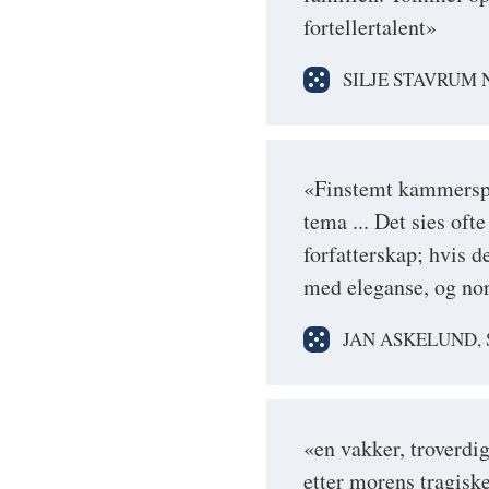
fortellertalent»
SILJE STAVRUM 
«Finstemt kammerspil
tema ... Det sies oft
forfatterskap; hvis d
med eleganse, og nor
JAN ASKELUND,
«en vakker, troverdi
etter morens tragiske