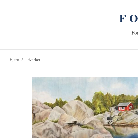
F
n
Hj
For
Hjem
Ildverket