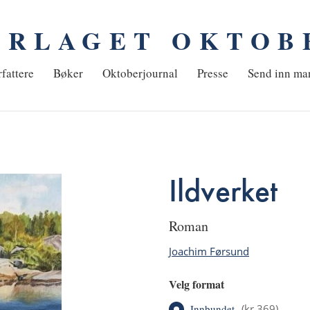
ORLAGET OKTOB
em
fattere
Bøker
Oktoberjournal
Presse
Send inn ma
Ildverket
roman
Joachim Førsund
Velg format
Innbundet
(
kr 369
)