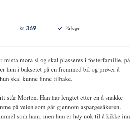
kr 369
På lager
ISBN
9788249517114
r mista mora si og skal plasseres i fosterfamilie, på
ter hun i baksetet på en fremmed bil og prøver å
hun skal kunne finne tilbake.
tt står Morten. Han har lengtet etter en å snakke
omme på veien som går gjennom aspargesåkeren.
 gammel som ham, men hun er høy nok til å kikke inn