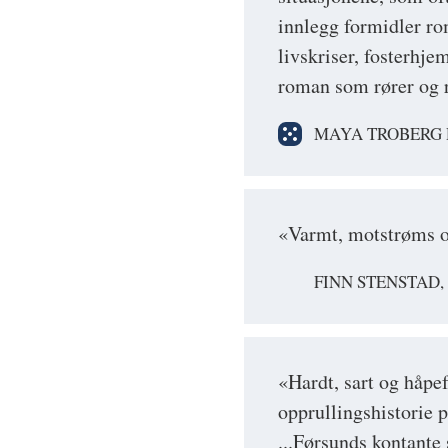
innlegg formidler ro
livskriser, fosterhje
roman som rører og ro
MAYA TROBERG 
«Varmt, motstrøms 
FINN STENSTAD,
«Hardt, sart og håpef
opprullingshistorie p
...Førsunds kontant