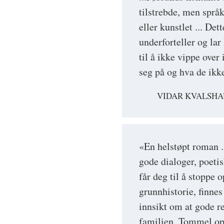
tilstrebde, men språke
eller kunstlet ... Det
underforteller og lar
til å ikke vippe over
seg på og hva de ikke
VIDAR KVALSHA
«En helstøpt roman .
gode dialoger, poeti
får deg til å stoppe 
grunnhistorie, finne
innsikt om at gode r
familien. Tommel op