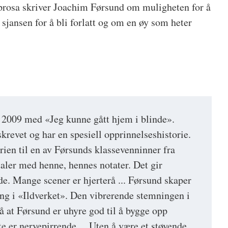
r prosa skriver Joachim Førsund om muligheten for å
sjansen for å bli forlatt og om en øy som heter
 2009 med «Jeg kunne gått hjem i blinde».
skrevet og har en spesiell opprinnelseshistorie.
rien til en av Førsunds klassevenninner fra
aler med henne, hennes notater. Det gir
e. Mange scener er hjerterå ... Førsund skaper
ing i «Ildverket». Den vibrerende stemningen i
 at Førsund er uhyre god til å bygge opp
e er nervepirrende ... Uten å være et støyende