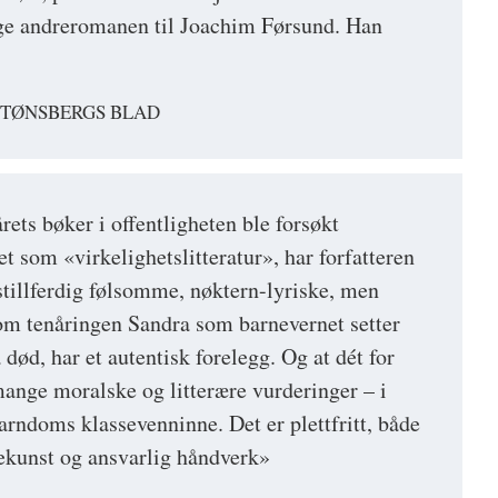
ige andreromanen til Joachim Førsund. Han
, TØNSBERGS BLAD
ets bøker i offentligheten ble forsøkt
et som «virkelighetslitteratur», har forfatteren
 stillferdig følsomme, nøktern-lyriske, men
om tenåringen Sandra som barnevernet setter
 død, har et autentisk forelegg. Og at dét for
mange moralske og litterære vurderinger – i
rndoms klassevenninne. Det er plettfritt, både
ekunst og ansvarlig håndverk»