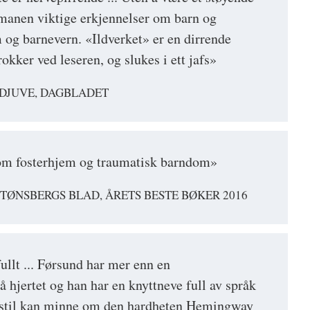
manen viktige erkjennelser om barn og
m og barnevern. «Ildverket» er en dirrende
kker ved leseren, og slukes i ett jafs»
DJUVE, DAGBLADET
om fosterhjem og traumatisk barndom»
 TØNSBERGS BLAD, ÅRETS BESTE BØKER 2016
ullt ... Førsund har mer enn en
å hjertet og han har en knyttneve full av språk
e stil kan minne om den hardheten Hemingway