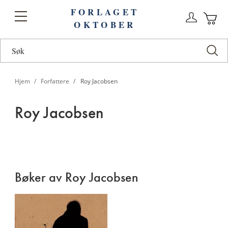
FORLAGET
Logg
Toggle
OKTOBER
n
Ha
Nav
Hjem
Forfattere
Roy Jacobsen
Roy Jacobsen
Roy
Jacobsen
Bøker av Roy Jacobsen