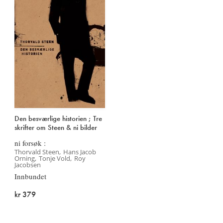
Den besværlige historien ; Tre
skrifter om Steen & ni bilder
ni forsøk :
Thorvald Steen
Hans Jacob
Orning
Tonje Vold
Roy
Jacobsen
Innbundet
kr 379