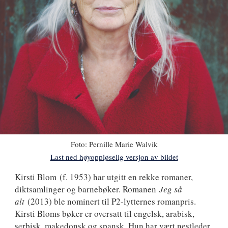
Foto:
Pernille Marie Walvik
Last ned høyoppløselig versjon av bildet
Kirsti
Kirsti Blom
(f. 1953) har utgitt en rekke romaner,
diktsamlinger og barnebøker. Romanen
Jeg så
Blom
alt
(2013) ble nominert til P2-lytternes romanpris.
Kirsti Bloms bøker er oversatt til engelsk, arabisk,
serbisk, makedonsk og spansk. Hun har vært nestleder