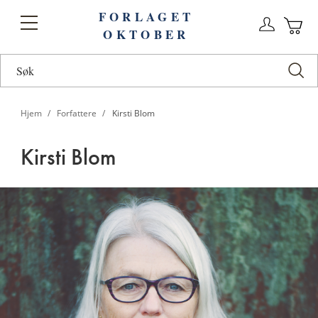
FORLAGET
Logg
Toggle
OKTOBER
n
Ha
Nav
Hjem
Forfattere
Kirsti Blom
Kirsti Blom