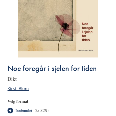
Noe foregår i sjelen for tiden
dikt
Kirsti Blom
Velg format
Innbundet
(
kr 329
)