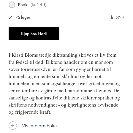
Ebok
(
kr 249
)
kr 329
På lager
ISBN
9788249526321
Antall
Kjøp hos Norli
I Kirsti Bloms tredje diktsamling skrives et liv frem,
fra fødsel til død. Diktene handler om en mor som
sover tornerosesøvn, en far som gynger barnet til
himmels og en jente som slår hjul og ler mot
himmelen, men som også henger over grisebingen og
ser rotter fare av gårde med barndommen hennes. De
sanselige og kontrastfylte diktene skildrer språket og
skriftens nødvendighet - og kjærlighetens avvisende
og frigjørende kraft.
Vis info om boka