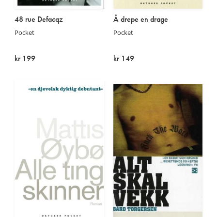
48 rue Defacqz
Å drepe en drage
Pocket
Pocket
kr 199
kr 149
På lager
På lager