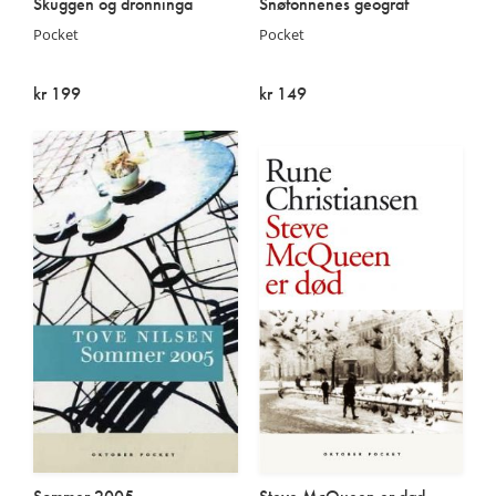
Skuggen og dronninga
Snøfonnenes geograf
Pocket
Pocket
kr 199
kr 149
På lager
Utsolgt