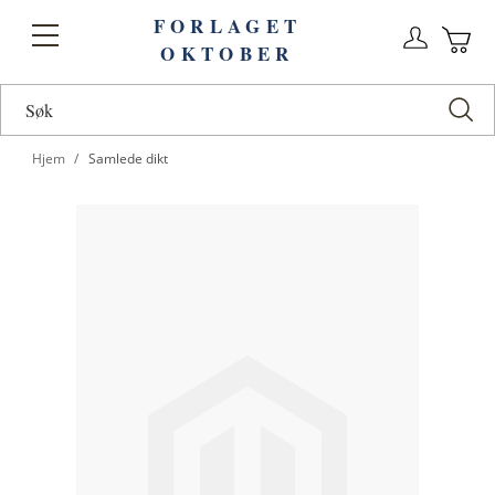
FORLAGET
Logg
Toggle
OKTOBER
n
Ha
Nav
Hjem
Samlede dikt