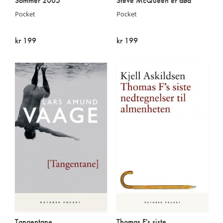
Sommer 2005
Steve McQueen er død
Pocket
Pocket
kr 199
kr 199
På lager
På lager
Tangentane
Thomas F's siste