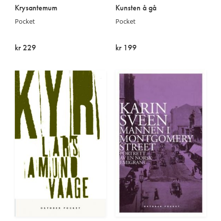
Krysantemum
Kunsten å gå
Pocket
Pocket
kr 229
kr 199
På lager
På lager