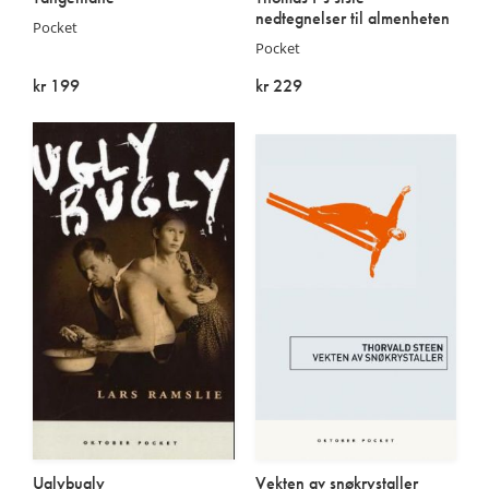
nedtegnelser til almenheten
Pocket
Pocket
kr 199
kr 229
På lager
På lager
Uglybugly
Vekten av snøkrystaller