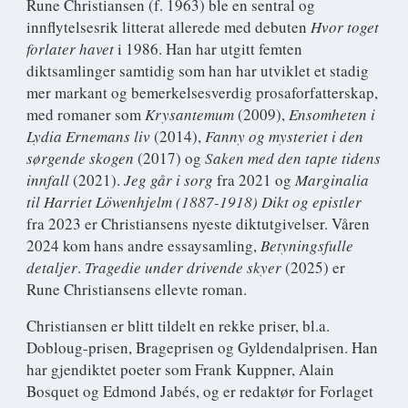
Rune Christiansen
(f. 1963) ble en sentral og
innflytelsesrik litterat allerede med debuten
Hvor toget
forlater havet
i 1986. Han har utgitt femten
diktsamlinger samtidig som han har utviklet et stadig
mer markant og bemerkelsesverdig prosaforfatterskap,
med romaner som
Krysantemum
(2009),
Ensomheten i
Lydia Ernemans liv
(2014),
Fanny og mysteriet i den
sørgende skogen
(2017) og
Saken med den tapte tidens
innfall
(2021).
Jeg går i sorg
fra 2021 og
Marginalia
til Harriet Löwenhjelm (1887-1918) Dikt og epistler
fra 2023 er Christiansens nyeste diktutgivelser. Våren
2024 kom hans andre essaysamling,
Betyningsfulle
detaljer
.
Tragedie under drivende skyer
(2025) er
Rune Christiansens ellevte roman.
Christiansen er blitt tildelt en rekke priser, bl.a.
Dobloug-prisen, Brageprisen og Gyldendalprisen. Han
har gjendiktet poeter som Frank Kuppner, Alain
Bosquet og Edmond Jabés, og er redaktør for Forlaget