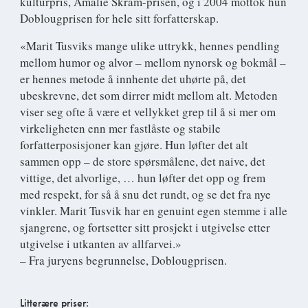
kulturpris, Amalie Skram-prisen, og i 2004 mottok hun
Doblougprisen for hele sitt forfatterskap.
«Marit Tusviks mange ulike uttrykk, hennes pendling
mellom humor og alvor – mellom nynorsk og bokmål –
er hennes metode å innhente det uhørte på, det
ubeskrevne, det som dirrer midt mellom alt. Metoden
viser seg ofte å være et vellykket grep til å si mer om
virkeligheten enn mer fastlåste og stabile
forfatterposisjoner kan gjøre. Hun løfter det alt
sammen opp – de store spørsmålene, det naive, det
vittige, det alvorlige, … hun løfter det opp og frem
med respekt, for så å snu det rundt, og se det fra nye
vinkler. Marit Tusvik har en genuint egen stemme i alle
sjangrene, og fortsetter sitt prosjekt i utgivelse etter
utgivelse i utkanten av allfarvei.»
– Fra juryens begrunnelse, Doblougprisen.
Litterære priser: