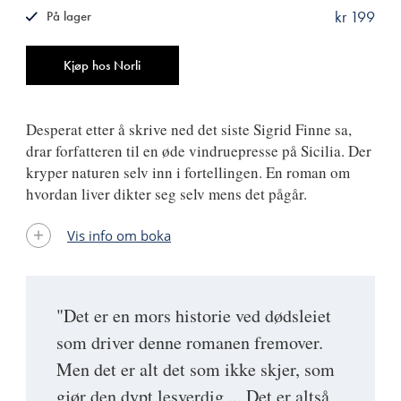
kr 199
På lager
ISBN
9788249505814
Antall
Kjøp hos Norli
Desperat etter å skrive ned det siste Sigrid Finne sa,
drar forfatteren til en øde vindruepresse på Sicilia. Der
kryper naturen selv inn i fortellingen. En roman om
hvordan liver dikter seg selv mens det pågår.
Vis info om boka
"Det er en mors historie ved dødsleiet
som driver denne romanen fremover.
Men det er alt det som ikke skjer, som
gjør den dypt lesverdig ... Det er altså