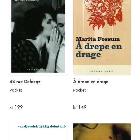
48 rue Defacqz
Å drepe en drage
Pocket
Pocket
kr 199
kr 149
På lager
På lager