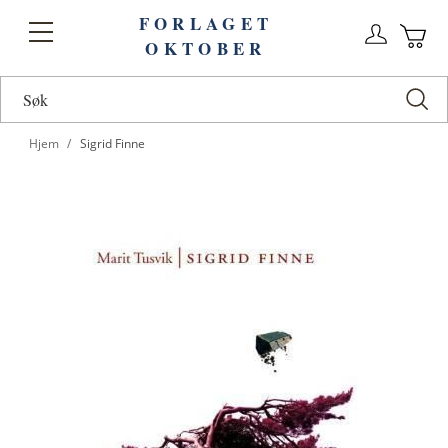
FORLAGET
Logg
Toggle
OKTOBER
n
Ha
Nav
Hjem
Sigrid Finne