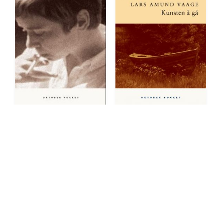
Krysantemum
Kunsten å gå
Pocket
Pocket
kr 229
kr 199
På lager
På lager