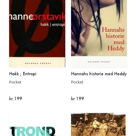
Hakk ; Entropi
Hannahs historie med Heddy
Pocket
Pocket
kr 199
kr 199
Kommer:
På lager