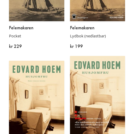
Felemakaren
Felemakaren
Pocket
Lydbok (nedlastbar)
kr 229
kr 199
På lager
På lager