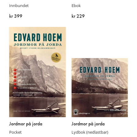
Innbundet
Ebok
kr 399
kr 229
Utsolgt
På lager
Jordmor på jorda
Jordmor på jorda
Pocket
Lydbok (nedlastbar)