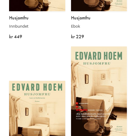
Husjomfru
Husjomfru
Innbundet
Ebok
kr 449
kr 229
På lager
På lager