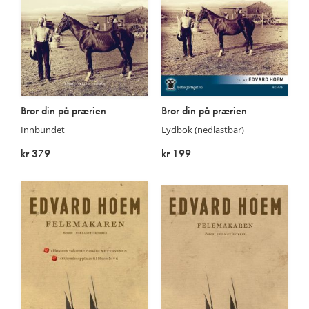
Bror din på prærien
Bror din på prærien
Innbundet
Lydbok (nedlastbar)
kr 379
kr 199
På lager
På lager