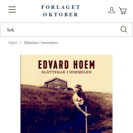
FORLAGET
Logg
Toggle
OKTOBER
n
Ha
Nav
Hjem
Slåttekar i himmelen