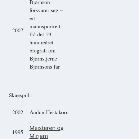
Bjørnson
forsvarer seg –
eit
mannsportrett
2007
frå det 19.
hundreåret –
biografi om
Bjørnstjerne
Bjørnsons far
Skuespill:
2002
Audun Hestakorn
Meisteren og
1995
Mirjam