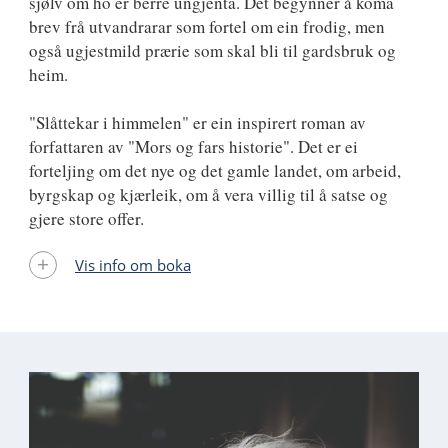
sjølv om ho er berre ungjenta. Det begynner å koma
brev frå utvandrarar som fortel om ein frodig, men
også ugjestmild prærie som skal bli til gardsbruk og
heim.
"Slåttekar i himmelen" er ein inspirert roman av
forfattaren av "Mors og fars historie". Det er ei
forteljing om det nye og det gamle landet, om arbeid,
byrgskap og kjærleik, om å vera villig til å satse og
gjere store offer.
Vis info om boka