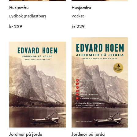
Husjomfru
Husjomfru
Lydbok (nedlastbar)
Pocket
kr 229
kr 229
På lager
På lager
Jordmor på jorda
Jordmor på jorda