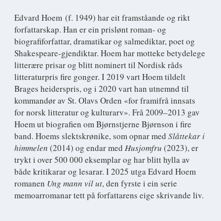
Edvard Hoem
(f. 1949) har eit framståande og rikt
forfattarskap. Han er ein prislønt roman- og
biografiforfattar, dramatikar og salmediktar, poet og
Shakespeare-gjendiktar. Hoem har motteke betydelege
litterære prisar og blitt nominert til Nordisk råds
litteraturpris fire gonger. I 2019 vart Hoem tildelt
Brages heiderspris, og i 2020 vart han utnemnd til
kommandør av St. Olavs Orden «for framifrå innsats
for norsk litteratur og kulturarv». Frå 2009–2013 gav
Hoem ut biografien om Bjørnstjerne Bjørnson i fire
band. Hoems slektskrønike, som opnar med
Slåttekar i
himmelen
(2014) og endar med
Husjomfru
(2023), er
trykt i over 500 000 eksemplar og har blitt hylla av
både kritikarar og lesarar. I 2025 utga Edvard Hoem
romanen
Ung mann vil ut
, den fyrste i ein serie
memoarromanar tett på forfattarens eige skrivande liv.