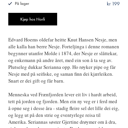
kr 199
På lager
ISBN
9788242161734
Antall
Kjøp hos Norli
Edvard Hoems oldefar heitte Knut Hansen Nesje, men
alle kalla han berre Nesje. Forteljinga i denne romanen
begynner utanfor Molde i 1874, der Nesje er slåttekar,
og enkemann på andre året, med ein son å ta seg av.
Plutseleg dukkar Serianna opp. Ho røyker pipe og får
Nesje med på seifiske, og saman finn dei kjærleiken.
Snart er dei gift og får barn.
Menneska ved Frænfjorden lever eit liv i hardt arbeid,
tett på jorden og fjorden. Men ein ny veg er i ferd med
å opne seg i desse åra - stadig fleire sel det lille dei eig,
og legg ut på den strie og eventyrlege reisa til
Amerika. Seriannas søster Gjertine drøymer om å dra,