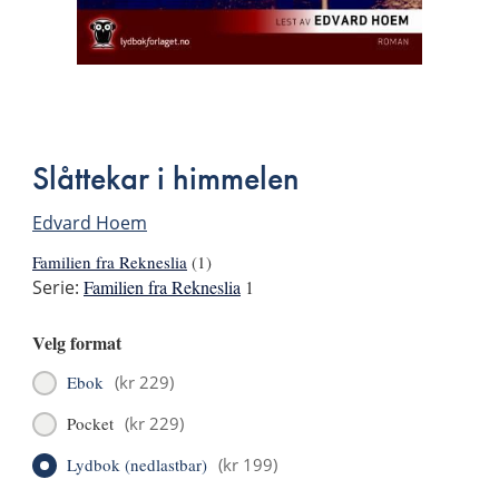
Bla
i
boken
Slåttekar i himmelen
Edvard Hoem
Familien fra Rekneslia
(1)
Serie:
Familien fra Rekneslia
1
Velg format
Ebok
(
kr 229
)
Pocket
(
kr 229
)
Lydbok (nedlastbar)
(
kr 199
)