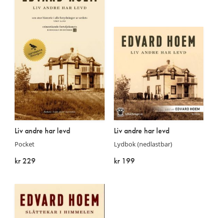
Liv andre har levd
Liv andre har levd
Pocket
Lydbok (nedlastbar)
kr 229
kr 199
På lager
På lager