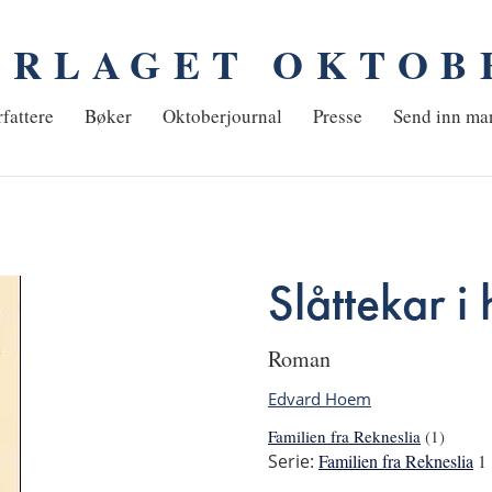
ORLAGET OKTOB
em
fattere
Bøker
Oktoberjournal
Presse
Send inn ma
Slåttekar i
roman
Edvard Hoem
Familien fra Rekneslia
(1)
Serie:
Familien fra Rekneslia
1