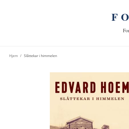
F
n
Hj
For
Hjem
Slåttekar i himmelen