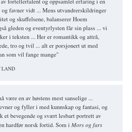
n av fortellertalent og oppsamlet erfaring i en
 og favner vidt ... Mens utvandrerskildringer
litet og skuffelsene, balanserer Hoem
gså gleden og eventyrlysten får sin plass ... vi
ker i teksten ... Her er romantikk og attrå,
de, tro og tvil ... alt er porsjonert ut med
man som vil fange mange"
T LAND
 være en av høstens mest sanselige ...
 evner og fyller i med kunnskap og fantasi, og
k et bevegende og svært lesbart portrett av
n hardfør norsk fortid. Som i
Mors og fars