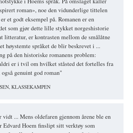
motstykke i Hoems språk. På omslaget kaller
spirert roman», noe den vidunderlige tittelen
er et godt eksempel på. Romanen er en
 det som gjør dette lille stykket norgeshistorie
ant litteratur, er kontrasten mellom de smålåtne
et høystemte språket de blir beskrevet i ...
ing på den historiske romanens problem:
dri er i tvil om hvilket ståsted det fortelles fra
n også genuint god roman"
KSEN, KLASSEKAMPEN
er vidt ... Mens oldefaren gjennom årene ble en
r Edvard Hoem finslipt sitt verktøy som