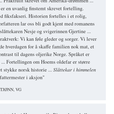
... Praktfullt skrevet om Amerika-drømmen ...
er en uvanlig finstemt skrevet fortelling.
fiksfakseri. Historien fortelles i et rolig,
rfatteren lar oss bli godt kjent med romanens
 slåttekaren Nesje og svigerinnen Gjertine ...
praktverk: Vi kan føle gleder og sorger. Vi lever
de hverdagen for å skaffe familien nok mat, et
kontrast til dagens oljerike Norge. Språket er
... Fortellingen om Hoems oldefar er større
et stykke norsk historie ...
Slåttekar i himmelen
rfattermester i aksjon"
TJØNN, VG