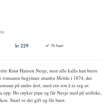
99
)
kr 229
På lager
ISBN
9788249514694
tte Knut Hansen Nesje, men alle kalla han berre
ne romanen begynner utanfor Molde i 1874, der
kemann på andre året, med ein son å ta seg av.
a opp. Ho røyker pipe og får Nesje med på seifiske,
ken. Snart er dei gift og får barn.