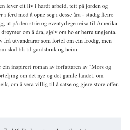
lever eit liv i hardt arbeid, tett på jorden og
 i ferd med å opne seg i desse åra - stadig fleire
legg ut på den strie og eventyrlege reisa til Amerika.
e drøymer om å dra, sjølv om ho er berre ungjenta.
 frå utvandrarar som fortel om ein frodig, men
om skal bli til gardsbruk og heim.
 ein inspirert roman av forfattaren av "Mors og
 forteljing om det nye og det gamle landet, om
ik, om å vera villig til å satse og gjere store offer.