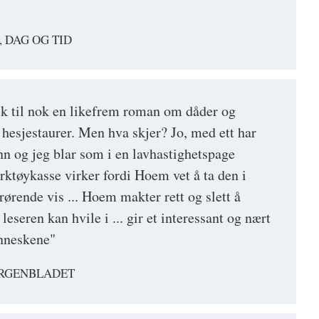
, DAG OG TID
sk til nok en likefrem roman om dåder og
 hesjestaurer. Men hva skjer? Jo, med ett har
n og jeg blar som i en lavhastighetspage
rktøykasse virker fordi Hoem vet å ta den i
rørende vis ... Hoem makter rett og slett å
eseren kan hvile i ... gir et interessant og nært
enneskene"
ORGENBLADET