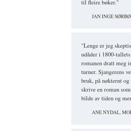
til fleire bøker."
JAN INGE SØRBØ
"Lenge er jeg skepti
udåder i 1800-tallets
romanen dratt meg in
turner. Sjangerens ve
bruk, på nøkternt og 
skrive en roman som l
bilde av tiden og m
ANE NYDAL, M