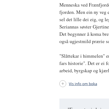
Menneska ved Frænfjorden 
fjorden. Men ein ny veg er
sel det lille dei eig, og 
Seriannas søster Gjertin
Det begynner å koma brev
også ugjestmild prærie s
"Slåttekar i himmelen" er
fars historie". Det er ei
arbeid, byrgskap og kjærle
Vis info om boka