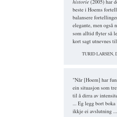
historie
(2005) har de
beste i Hoems fortell
balansere fortellinge
elegante, men også n
som alltid flyter så l
kort sagt utnevnes ti
TURID LARSEN, 
"Når [Hoem] har funne
ein situasjon som tre
til å dirra av intensi
... Eg legg bort boka
ikkje ei avslutning ..