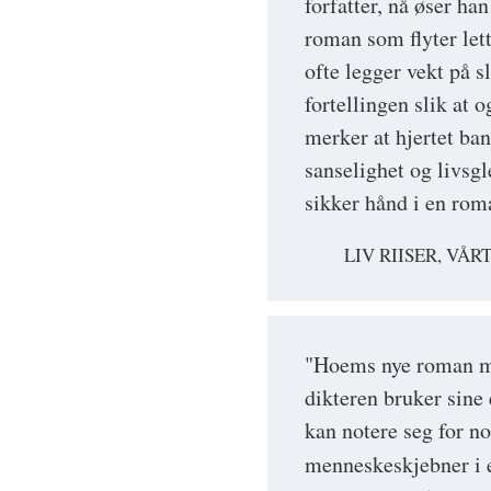
forfatter, nå øser ha
roman som flyter lett
ofte legger vekt på s
fortellingen slik at o
merker at hjertet ban
sanselighet og livsgle
sikker hånd i en ro
LIV RIISER, VÅR
"Hoems nye roman må
dikteren bruker sine
kan notere seg for no
menneskeskjebner i e