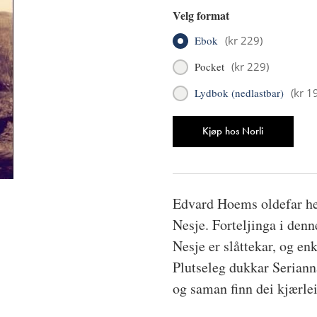
Velg format
Ebok
(
kr 229
)
Pocket
(
kr 229
)
Lydbok (nedlastbar)
(
kr 1
Antall
Kjøp hos Norli
Edvard Hoems oldefar hei
Nesje. Forteljinga i den
Nesje er slåttekar, og en
Plutseleg dukkar Seriann
og saman finn dei kjærlei