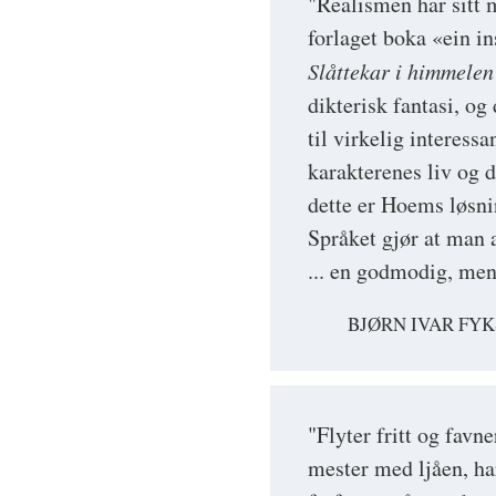
"Realismen har sitt 
forlaget boka «ein in
Slåttekar i himmelen
dikterisk fantasi, og
til virkelig interess
karakterenes liv og d
dette er Hoems løsn
Språket gjør at man al
... en godmodig, me
BJØRN IVAR FY
"Flyter fritt og favn
mester med ljåen, ha