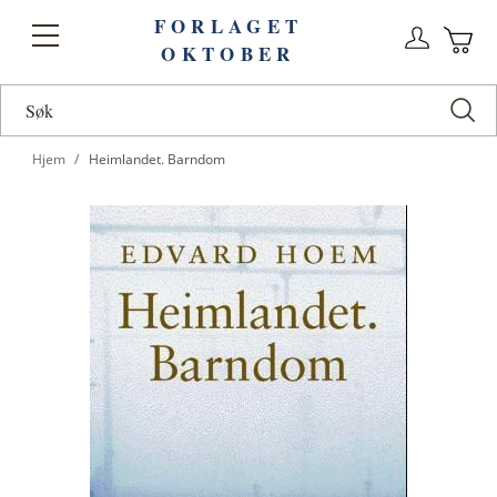
FORLAGET
Logg
Toggle
OKTOBER
n
Ha
Nav
Hjem
Heimlandet. Barndom