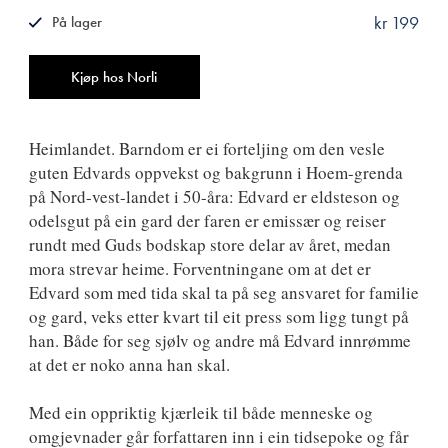
kr 199
På lager
ISBN
9788249512201
Antall
Kjøp hos Norli
Heimlandet. Barndom er ei forteljing om den vesle
guten Edvards oppvekst og bakgrunn i Hoem-grenda
på Nord-vest-landet i 50-åra: Edvard er eldsteson og
odelsgut på ein gard der faren er emissær og reiser
rundt med Guds bodskap store delar av året, medan
mora strevar heime. Forventningane om at det er
Edvard som med tida skal ta på seg ansvaret for familie
og gard, veks etter kvart til eit press som ligg tungt på
han. Både for seg sjølv og andre må Edvard innrømme
at det er noko anna han skal.
Med ein oppriktig kjærleik til både menneske og
omgjevnader går forfattaren inn i ein tidsepoke og får