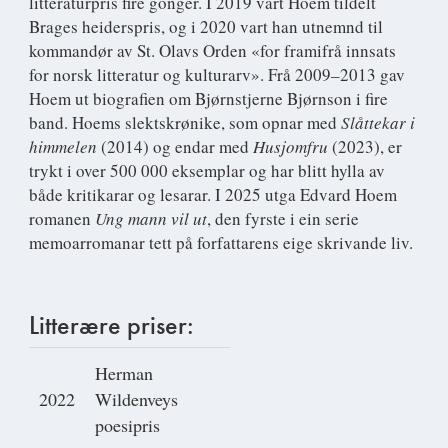
litteraturpris fire gonger. I 2019 vart Hoem tildelt
Brages heiderspris, og i 2020 vart han utnemnd til
kommandør av St. Olavs Orden «for framifrå innsats
for norsk litteratur og kulturarv». Frå 2009–2013 gav
Hoem ut biografien om Bjørnstjerne Bjørnson i fire
band. Hoems slektskrønike, som opnar med
Slåttekar i
himmelen
(2014) og endar med
Husjomfru
(2023), er
trykt i over 500 000 eksemplar og har blitt hylla av
både kritikarar og lesarar. I 2025 utga Edvard Hoem
romanen
Ung mann vil ut
, den fyrste i ein serie
memoarromanar tett på forfattarens eige skrivande liv.
Litterære priser:
Herman
2022
Wildenveys
poesipris