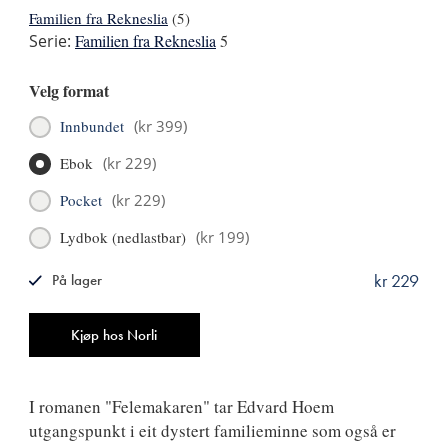
Familien fra Rekneslia
(5)
Serie:
Familien fra Rekneslia
5
Velg format
Innbundet
(
kr 399
)
Ebok
(
kr 229
)
Pocket
(
kr 229
)
Lydbok (nedlastbar)
(
kr 199
)
kr 229
På lager
ISBN
9788249521814
Antall
Kjøp hos Norli
I romanen "Felemakaren" tar Edvard Hoem
utgangspunkt i eit dystert familieminne som også er