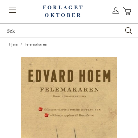
FORLAGET
Logg
Toggle
OKTOBER
n
Ha
Nav
Hjem
Felemakaren