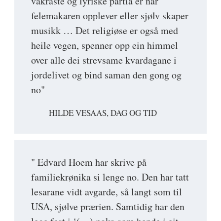
vakraste og lyriske partia er når
felemakaren opplever eller sjølv skaper
musikk … Det religiøse er også med
heile vegen, spenner opp ein himmel
over alle dei strevsame kvardagane i
jordelivet og bind saman den gong og
no"
HILDE VESAAS, DAG OG TID
" Edvard Hoem har skrive på
familiekrønika si lenge no. Den har tatt
lesarane vidt avgarde, så langt som til
USA, sjølve prærien. Samtidig har den