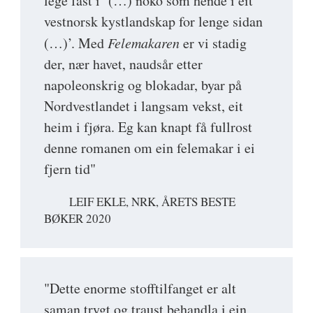
lege fast i ‘(…) noko som hende i eit
vestnorsk kystlandskap for lenge sidan
(…)’. Med
Felemakaren
er vi stadig
der, nær havet, naudsår etter
napoleonskrig og blokadar, byar på
Nordvestlandet i langsam vekst, eit
heim i fjøra. Eg kan knapt få fullrost
denne romanen om ein felemakar i ei
fjern tid"
LEIF EKLE, NRK, ÅRETS BESTE
BØKER 2020
"Dette enorme stofftilfanget er alt
saman trygt og traust behandla i ein