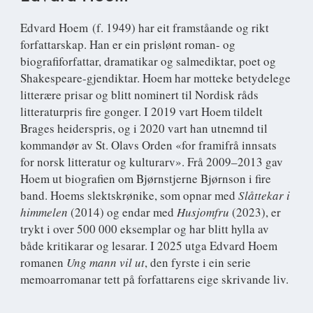
Edvard Hoem
(f. 1949) har eit framståande og rikt
forfattarskap. Han er ein prislønt roman- og
biografiforfattar, dramatikar og salmediktar, poet og
Shakespeare-gjendiktar. Hoem har motteke betydelege
litterære prisar og blitt nominert til Nordisk råds
litteraturpris fire gonger. I 2019 vart Hoem tildelt
Brages heiderspris, og i 2020 vart han utnemnd til
kommandør av St. Olavs Orden «for framifrå innsats
for norsk litteratur og kulturarv». Frå 2009–2013 gav
Hoem ut biografien om Bjørnstjerne Bjørnson i fire
band. Hoems slektskrønike, som opnar med
Slåttekar i
himmelen
(2014) og endar med
Husjomfru
(2023), er
trykt i over 500 000 eksemplar og har blitt hylla av
både kritikarar og lesarar. I 2025 utga Edvard Hoem
romanen
Ung mann vil ut
, den fyrste i ein serie
memoarromanar tett på forfattarens eige skrivande liv.