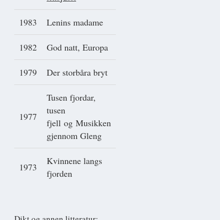
1983
Lenins madame
1982
God natt, Europa
1979
Der storbåra bryt
Tusen fjordar,
tusen
1977
fjell og Musikken
gjennom Gleng
Kvinnene langs
1973
fjorden
Dikt og annen litteratur: