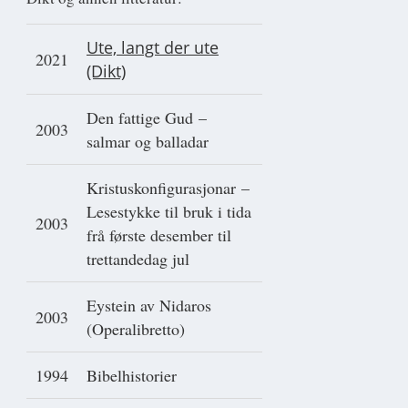
Ute, langt der ute
2021
(Dikt)
Den fattige Gud –
2003
salmar og balladar
Kristuskonfigurasjonar –
Lesestykke til bruk i tida
2003
frå første desember til
trettandedag jul
Eystein av Nidaros
2003
(Operalibretto)
1994
Bibelhistorier