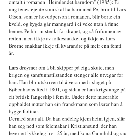
omtalt i romanen "Heimlandet barndom" (1985): Ei
ung tenestejente som skal ha barn med Pe, bror til Lars
Olsen, som er hovudperson i romanen, blir borte ein
kveld, og bygda går manngard i ei veke utan å finne
henne. Pe blir mistenkt for drapet, og så frifunnen av
retten, men ikkje av folkesnakket og ikkje av Lars.
Brørne snakkar ikkje til kvarandre på meir enn femti
år.
Lars drøymer om å bli skipper på eiga skute, men
krigen og samfunnstilstanden stenger alle utvegar for
han. Han blir utskriven til å vera med i slaget på
Københavns Red i 1801, og sidan er han krigsfange på
eit britisk fangeskip i fem år. Under dette miserable
opphaldet møter han ein franskmann som lærer han å
bygge fiolinar.
Dermed snur alt. Da han endeleg kjem heim igjen, slår
han seg ned som felemakar i Kristiansund, der han
lever eit lykkeleg liv i 25 år, med kona Gunnhild og sju