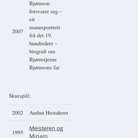
Bjørnson
forsvarer seg –
eit
mannsportrett
2007
frå det 19.
hundreåret –
biografi om
Bjørnstjerne
Bjørnsons far
Skuespill:
2002
Audun Hestakorn
Meisteren og
1995
Mirjam