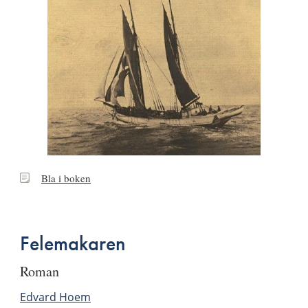
Bla
Bla i boken
i
boken
Felemakaren
roman
Edvard Hoem