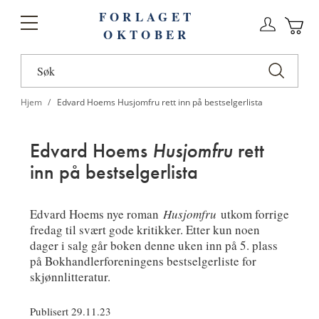
FORLAGET
Logg
Toggle
OKTOBER
n
Ha
Nav
Hjem
Edvard Hoems Husjomfru rett inn på bestselgerlista
Edvard Hoems
Husjomfru
rett
inn på bestselgerlista
Edvard Hoems nye roman
Husjomfru
utkom forrige
fredag til svært gode kritikker. Etter kun noen
dager i salg går boken denne uken inn på 5. plass
på Bokhandlerforeningens bestselgerliste for
skjønnlitteratur.
Publisert 29.11.23