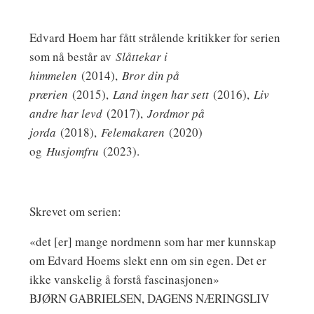
Edvard Hoem har fått strålende kritikker for serien
som nå består av
Slåttekar i
himmelen
(2014),
Bror din på
prærien
(2015),
Land ingen har sett
(2016),
Liv
andre har levd
(2017),
Jordmor på
jorda
(2018),
Felemakaren
(2020)
og
Husjomfru
(2023).
Skrevet om serien:
«det [er] mange nordmenn som har mer kunnskap
om Edvard Hoems slekt enn om sin egen. Det er
ikke vanskelig å forstå fascinasjonen»
BJØRN GABRIELSEN, DAGENS NÆRINGSLIV