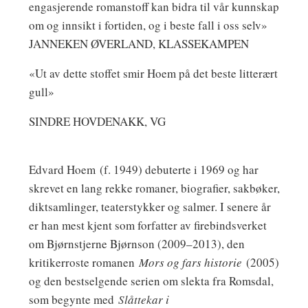
engasjerende romanstoff kan bidra til vår kunnskap
om og innsikt i fortiden, og i beste fall i oss selv»
JANNEKEN ØVERLAND, KLASSEKAMPEN
«Ut av dette stoffet smir Hoem på det beste litterært
gull»
SINDRE HOVDENAKK, VG
Edvard Hoem
(f. 1949) debuterte i 1969 og har
skrevet en lang rekke romaner, biografier, sakbøker,
diktsamlinger, teaterstykker og salmer. I senere år
er han mest kjent som forfatter av firebindsverket
om Bjørnstjerne Bjørnson (2009–2013), den
kritikerroste romanen
Mors og fars historie
(2005)
og den bestselgende serien om slekta fra Romsdal,
som begynte med
Slåttekar i