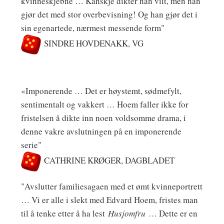
kvinneskjebne … Kanskje dikter han vilt, men han
gjør det med stor overbevisning! Og han gjør det i
sin egenartede, nærmest messende form"
SINDRE HOVDENAKK, VG
«Imponerende … Det er høystemt, sødmefylt,
sentimentalt og vakkert … Hoem faller ikke for
fristelsen å dikte inn noen voldsomme drama, i
denne vakre avslutningen på en imponerende
serie"
CATHRINE KRØGER, DAGBLADET
"Avslutter familiesagaen med et ømt kvinneportrett
… Vi er alle i slekt med Edvard Hoem, fristes man
til å tenke etter å ha lest
Husjomfru
… Dette er en