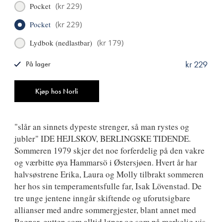
Pocket
(
kr 229
)
Pocket
(
kr 229
)
Lydbok (nedlastbar)
(
kr 179
)
kr 229
På lager
ISBN
9788249510825
Antall
Kjøp hos Norli
"slår an sinnets dypeste strenger, så man rystes og
jubler" IDE HEJLSKOV, BERLINGSKE TIDENDE.
Sommeren 1979 skjer det noe forferdelig på den vakre
og værbitte øya Hammarsö i Østersjøen. Hvert år har
halvsøstrene Erika, Laura og Molly tilbrakt sommeren
her hos sin temperamentsfulle far, Isak Lövenstad. De
tre unge jentene inngår skiftende og uforutsigbare
allianser med andre sommergjester, blant annet med
Ragnar, gutten som alltid løper og som på merkelig vis