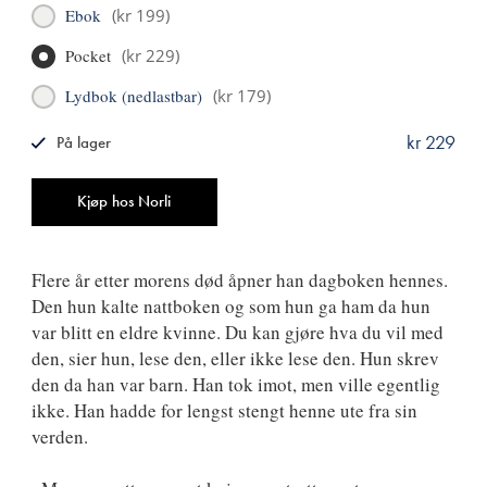
Ebok
(
kr 199
)
Pocket
(
kr 229
)
Lydbok (nedlastbar)
(
kr 179
)
kr 229
På lager
ISBN
9788249519446
Antall
Kjøp hos Norli
Flere år etter morens død åpner han dagboken hennes.
Den hun kalte nattboken og som hun ga ham da hun
var blitt en eldre kvinne. Du kan gjøre hva du vil med
den, sier hun, lese den, eller ikke lese den. Hun skrev
den da han var barn. Han tok imot, men ville egentlig
ikke. Han hadde for lengst stengt henne ute fra sin
verden.