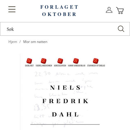
FORLAGET
Logg
Toggle
OKTOBER
n
Ha
Nav
Hjem
Mor om natten