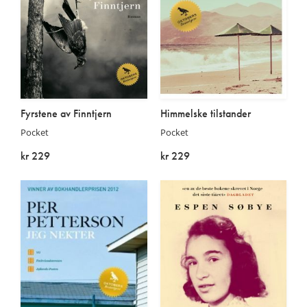
Fyrstene av Finntjern
Himmelske tilstander
Pocket
Pocket
kr 229
kr 229
På lager
På lager