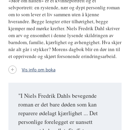
«Mor om natten» er et kvinneportrett og et
selvportrett: en rystende, nær og dypt personlig roman
om to som lever et liv sammen uten å kjenne
hverandre. Begge lengter etter tilhørighet, begge
kjemper med mørke krefter. Niels Fredrik Dahl skriver
om arv og ensomhet i denne lysende skildringen av
barndom, familie, kjærlighet og avhengighet. Hva skjer
når alt går i stykker? Morens dagbok blir en dør inn til
et opprivende og skjørt forsonende erindringsarbeid.
Vis info om boka
"I Niels Fredrik Dahls bevegende
roman er det bare døden som kan
reparere ødelagt kjærlighet ... Det
personlige forelegget er uansett