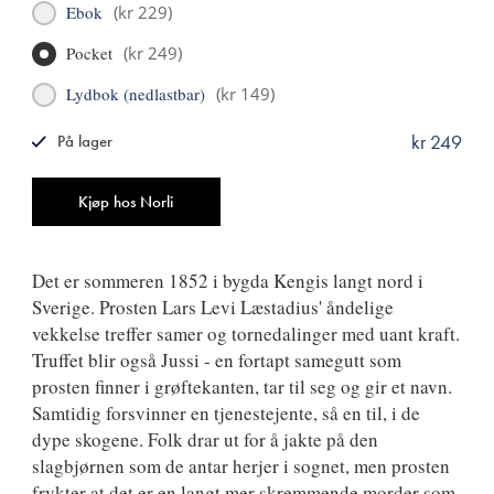
Ebok
(
kr 229
)
Pocket
(
kr 249
)
Lydbok (nedlastbar)
(
kr 149
)
kr 249
På lager
ISBN
9788249520718
Antall
Kjøp hos Norli
Det er sommeren 1852 i bygda Kengis langt nord i
Sverige. Prosten Lars Levi Læstadius' åndelige
vekkelse treffer samer og tornedalinger med uant kraft.
Truffet blir også Jussi - en fortapt samegutt som
prosten finner i grøftekanten, tar til seg og gir et navn.
Samtidig forsvinner en tjenestejente, så en til, i de
dype skogene. Folk drar ut for å jakte på den
slagbjørnen som de antar herjer i sognet, men prosten
frykter at det er en langt mer skremmende morder som