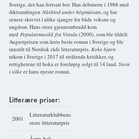
Sverige, der han fortsatt bor. Han debuterte i 1988 med
diktsamlingen
Näsblod under högmässan
, og har
senere skrevet i ulike sjangre for både voksne og
ungdom. Hans store gjennombrudd kom
med
Populærmusikk fra Vittula
(2000), som ble tildelt
Augustprisen som årets beste roman i Sverige og ble
innstilt til Nordisk råds litteraturpris.
Koke bjørn
utkom i Sverige i 2017 til strålende kritikker, og
rettighetene til boka er foreløpig solgt til 14 land.
Stein
i silke
er hans nyeste roman.
Litterære priser:
Litteraturklubbens
2001
store litteraturpris
Årets bok-