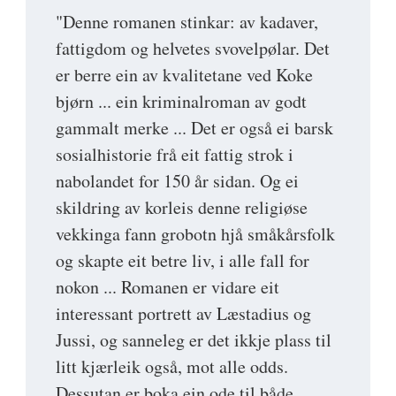
"Denne romanen stinkar: av kadaver,
fattigdom og helvetes svovelpølar. Det
er berre ein av kvalitetane ved Koke
bjørn ... ein kriminalroman av godt
gammalt merke ... Det er også ei barsk
sosialhistorie frå eit fattig strok i
nabolandet for 150 år sidan. Og ei
skildring av korleis denne religiøse
vekkinga fann grobotn hjå småkårsfolk
og skapte eit betre liv, i alle fall for
nokon ... Romanen er vidare eit
interessant portrett av Læstadius og
Jussi, og sanneleg er det ikkje plass til
litt kjærleik også, mot alle odds.
Dessutan er boka ein ode til både