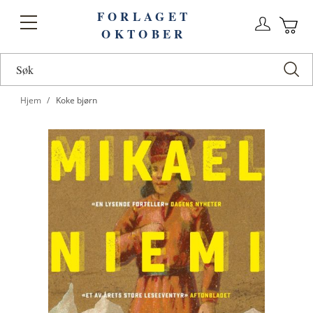
FORLAGET
Logg
Toggle
OKTOBER
n
Ha
Nav
Hjem
Koke bjørn