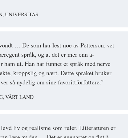
, UNIVERSITAS
 vondt … De som har lest noe av Petterson, vet
særegent språk, og at det er mer enn a-
r ham ut. Han har funnet et språk med nerve
irekte, kroppslig og nært. Dette språket bruker
ver så nydelig om sine favorittforfattere."
G, VÅRT LAND
 levd liv og realisme som ruler. Litteraturen er
an lære av den … Det er egenartet og fint å