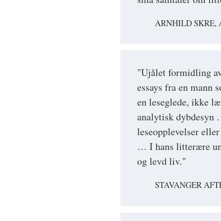
ARNHILD SKRE,
"Ujålet formidling av
essays fra en mann 
en leseglede, ikke lær
analytisk dybdesyn …
leseopplevelser eller
… I hans litterære un
og levd liv."
STAVANGER AF