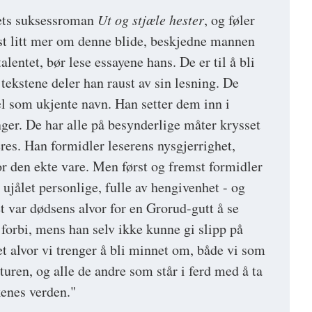
rets suksessroman
Ut og stjæle hester
, og føler
isst litt mer om denne blide, beskjedne mannen
lentet, bør lese essayene hans. De er til å bli
tekstene deler han raust av sin lesning. De
el som ukjente navn. Han setter dem inn i
r. De har alle på besynderlige måter krysset
eres. Han formidler leserens nysgjerrighet,
or den ekte vare. Men først og fremst formidler
ujålet personlige, fulle av hengivenhet - og
t var dødsens alvor for en Grorud-gutt å se
 forbi, mens han selv ikke kunne gi slipp på
t alvor vi trenger å bli minnet om, både vi som
aturen, og alle de andre som står i ferd med å ta
økenes verden."