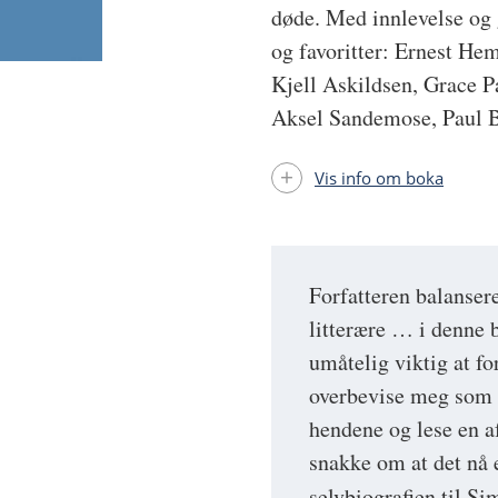
døde. Med innlevelse og 
og favoritter: Ernest He
Kjell Askildsen, Grace P
Aksel Sandemose, Paul B
Vis info om boka
Forfatteren balansere
litterære … i denne 
umåtelig viktig at fo
overbevise meg som P
hendene og lese en a
snakke om at det nå 
selvbiografien til 