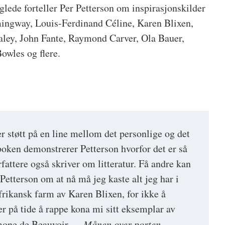
glede forteller Per Petterson om inspirasjonskilder
mingway, Louis-Ferdinand Céline, Karen Blixen,
aley, John Fante, Raymond Carver, Ola Bauer,
owles og flere.
r støtt på en line mellom det personlige og det
boken demonstrerer Petterson hvorfor det er så
rfattere også skriver om litteratur. Få andre kan
etterson om at nå må jeg kaste alt jeg har i
frikansk farm av Karen Blixen, for ikke å
er på tide å rappe kona mi sitt eksemplar av
Simone de Beauvoir …
Månen over porten