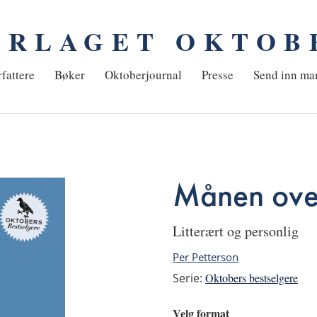
ORLAGET OKTOB
em
fattere
Bøker
Oktoberjournal
Presse
Send inn ma
Månen ove
litterært og personlig
Per Petterson
Serie:
Oktobers bestselgere
Velg format