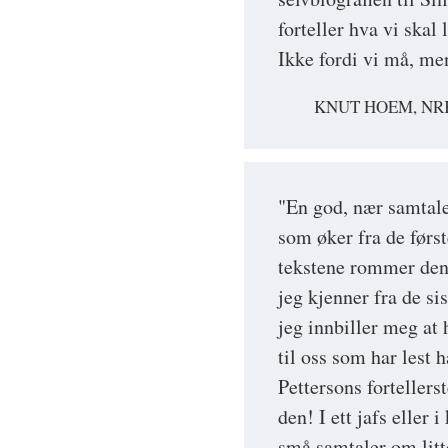
forteller hva vi ska
Ikke fordi vi må, men
KNUT HOEM, NR
"En god, nær samtale
som øker fra de først
tekstene rommer den
jeg kjenner fra de si
jeg innbiller meg at 
til oss som har lest
Pettersons forteller
den! I ett jafs eller
små samtaler om litte