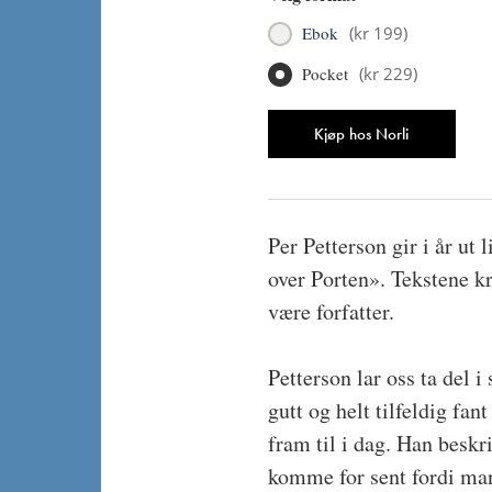
Ebok
(
kr 199
)
Pocket
(
kr 229
)
Antall
Kjøp hos Norli
Per Petterson gir i år ut
over Porten». Tekstene kr
være forfatter.
Petterson lar oss ta del i
gutt og helt tilfeldig fan
fram til i dag. Han beskr
komme for sent fordi man