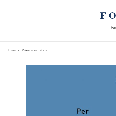
F
n
Hj
For
Hjem
Månen over Porten