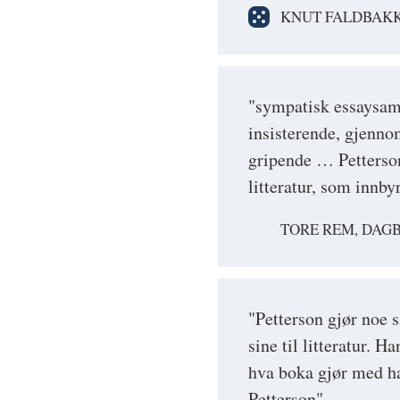
KNUT FALDBAKK
"sympatisk essaysaml
insisterende, gjennom
gripende … Petterson 
litteratur, som innbyr
TORE REM, DAG
"Petterson gjør noe 
sine til litteratur. 
hva boka gjør med h
Petterson"