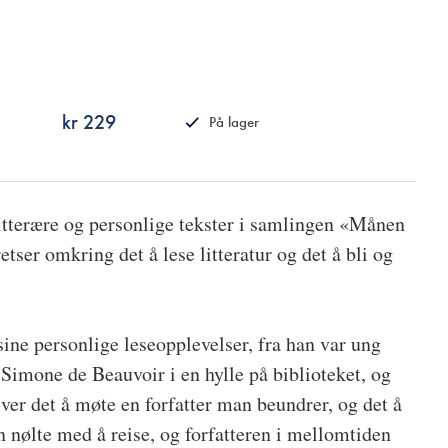
kr 229
På lager
ISBN
9788249520404
 litterære og personlige tekster i samlingen «Månen
etser omkring det å lese litteratur og det å bli og
 sine personlige leseopplevelser, fra han var ung
t Simone de Beauvoir i en hylle på biblioteket, og
iver det å møte en forfatter man beundrer, og det å
 nølte med å reise, og forfatteren i mellomtiden