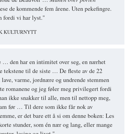
l lese de kommende fem årene. Uten pekefingre.
 fordi vi har lyst."
K KULTURNYTT
 … den har en intimitet over seg, en nærhet
e tekstene til de siste … De fleste av de 22
 lave, varme, jordnære og undrende stemmen
ste romanene og jeg føler meg privilegert fordi
han ikke snakker til alle, men til nettopp meg,
 ham før … Til dere som ikke får nok av
stemme, er det bare ett å si om denne boken: Les
 i korte stunder, som én nær og lang, eller mange
ratur, lesing og livet."