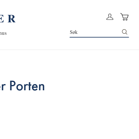
ER
Handleku
Logg in
Søk
nus
r Porten