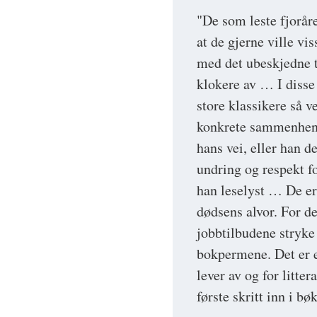
"De som leste fjorå
at de gjerne ville v
med det ubeskjedne ta
klokere av … I disse 
store klassikere så v
konkrete sammenhenge
hans vei, eller han d
undring og respekt f
han leselyst … De er 
dødsens alvor. For de
jobbtilbudene stryke
bokpermene. Det er e
lever av og for litter
første skritt inn i b