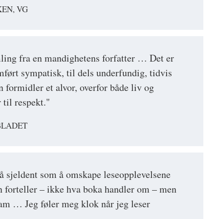
EN, VG
ing fra en mandighetens forfatter … Det er
ført sympatisk, til dels underfundig, tidvis
formidler et alvor, overfor både liv og
 til respekt."
BLADET
så sjeldent som å omskape leseopplevelsene
Han forteller – ikke hva boka handler om – men
am … Jeg føler meg klok når jeg leser