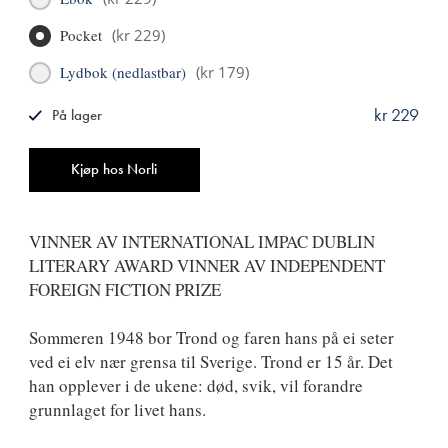
Pocket
(
kr 229
)
Lydbok (nedlastbar)
(
kr 179
)
kr 229
På lager
ISBN
9788249510795
Antall
Kjøp hos Norli
VINNER AV INTERNATIONAL IMPAC DUBLIN
LITERARY AWARD VINNER AV INDEPENDENT
FOREIGN FICTION PRIZE
Sommeren 1948 bor Trond og faren hans på ei seter
ved ei elv nær grensa til Sverige. Trond er 15 år. Det
han opplever i de ukene: død, svik, vil forandre
grunnlaget for livet hans.