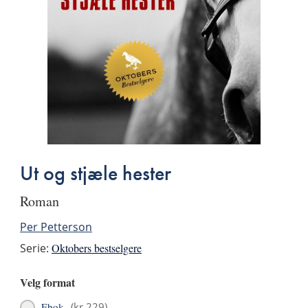
Ut og stjæle hester
roman
Per Petterson
Serie:
Oktobers bestselgere
Velg format
Ebok
(
kr 229
)