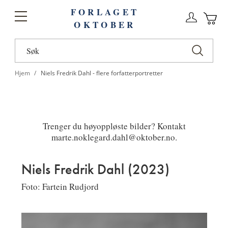
FORLAGET
Logg
Toggle
OKTOBER
n
Ha
Nav
Hjem
Niels Fredrik Dahl - flere forfatterportretter
Trenger du høyoppløste bilder? Kontakt
marte.noklegard.dahl@oktober.no.
Niels Fredrik Dahl (2023)
Foto: Fartein Rudjord