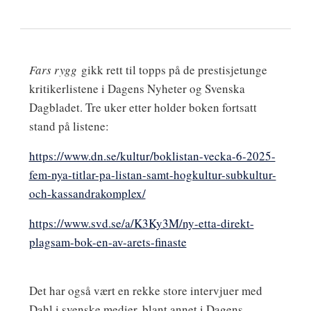
Fars rygg
gikk rett til topps på de prestisjetunge
kritikerlistene i Dagens Nyheter og Svenska
Dagbladet. Tre uker etter holder boken fortsatt
stand på listene:
https://www.dn.se/kultur/boklistan-vecka-6-2025-
fem-nya-titlar-pa-listan-samt-hogkultur-subkultur-
och-kassandrakomplex/
https://www.svd.se/a/K3Ky3M/ny-etta-direkt-
plagsam-bok-en-av-arets-finaste
Det har også vært en rekke store intervjuer med
Dahl i svenske medier, blant annet i Dagens