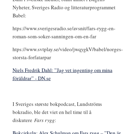
Nyheter, Sveriges Radio og litteraturprogrammet
Babel:
htps://www.sverigesradio.se/avsnit/fars-rygg-en-
roman-som-soker-sanningen-om-en-far
htps://www.svtplay.se/video/jwqygkV/babel/norges-
storsta-forfatarpar
Niels Fredrik Dahl: ”Jag vet ingenting om mina
föräldrar” - DN.se
I Sveriges største bokpodcast, Lundströms
bokradio, ble det viet en hel time til å
diskutere
Fars rygg
:
Bokcirkeln: Alex Schulman om Fars rygg – ”Den är