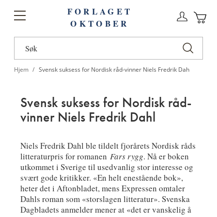
FORLAGET
Logg
Toggle
OKTOBER
n
Ha
Nav
Hjem
Svensk suksess for Nordisk råd-vinner Niels Fredrik Dah
Svensk suksess for Nordisk råd-
vinner Niels Fredrik Dahl
Niels Fredrik Dahl ble tildelt fjorårets Nordisk råds
litteraturpris for romanen
Fars rygg
. Nå er boken
utkommet i Sverige til usedvanlig stor interesse og
svært gode kritikker. «En helt enestående bok»,
heter det i Aftonbladet, mens Expressen omtaler
Dahls roman som «storslagen litteratur». Svenska
Dagbladets anmelder mener at «det er vanskelig å