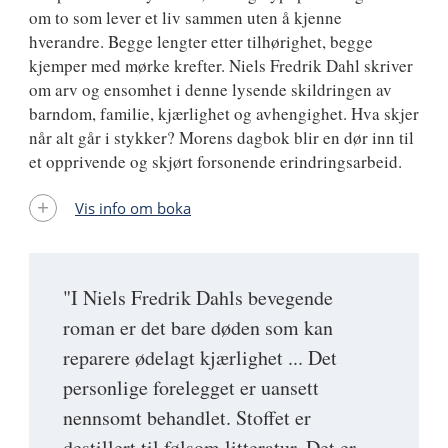
om to som lever et liv sammen uten å kjenne
hverandre. Begge lengter etter tilhørighet, begge
kjemper med mørke krefter. Niels Fredrik Dahl skriver
om arv og ensomhet i denne lysende skildringen av
barndom, familie, kjærlighet og avhengighet. Hva skjer
når alt går i stykker? Morens dagbok blir en dør inn til
et opprivende og skjørt forsonende erindringsarbeid.
Vis info om boka
"I Niels Fredrik Dahls bevegende
roman er det bare døden som kan
reparere ødelagt kjærlighet ... Det
personlige forelegget er uansett
nennsomt behandlet. Stoffet er
destillert til følsom litteratur. Det er