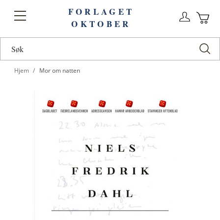
FORLAGET
Logg
Toggle
OKTOBER
n
Ha
Nav
Hjem
Mor om natten